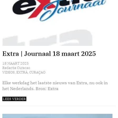
Extra | Journaal 18 maart 2025
18 MAART 2025
Redactie Curacao
VIDEOS
,
EXTRÁ
,
CURAÇAO
Elke werkdag het laatste nieuws van Extra, nu ook in
het Nederlands. Bron: Extra
LEES VERDER