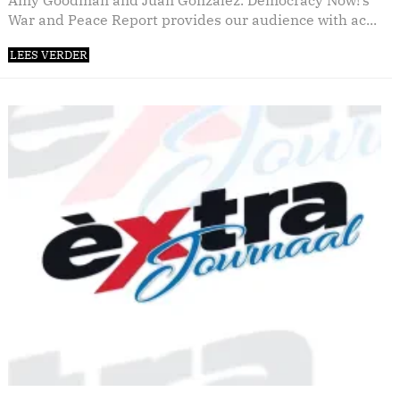
Amy Goodman and Juan Gonzalez. Democracy Now!’s
War and Peace Report provides our audience with ac...
LEES VERDER