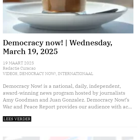
Democracy now! | Wednesday,
March 19, 2025
19 MAART 2025
Redactie Curacao
VIDEOS
,
DEMOCRACY NOW!
,
INTERNATIONAAL
Democracy Now! is a national, daily, independent,
award-winning news program hosted by journalists
Amy Goodman and Juan Gonzalez. Democracy Now!’s
War and Peace Report provides our audience with ac...
LEES VERDER