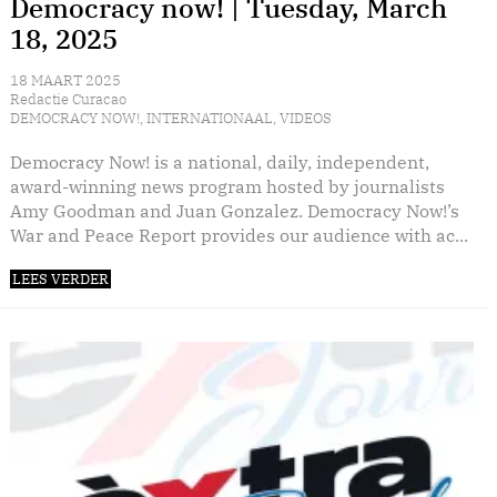
Democracy now! | Tuesday, March
18, 2025
18 MAART 2025
Redactie Curacao
DEMOCRACY NOW!
,
INTERNATIONAAL
,
VIDEOS
Democracy Now! is a national, daily, independent,
award-winning news program hosted by journalists
Amy Goodman and Juan Gonzalez. Democracy Now!’s
War and Peace Report provides our audience with ac...
LEES VERDER