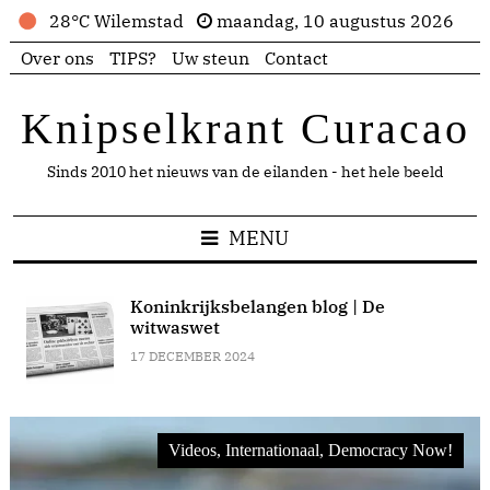
28°C Wilemstad
maandag, 10 augustus 2026
Over ons
TIPS?
Uw steun
Contact
Knipselkrant Curacao
Sinds 2010 het nieuws van de eilanden - het hele beeld
MENU
Koninkrijksbelangen blog | De
witwaswet
17 DECEMBER 2024
Videos, Internationaal, Democracy Now!