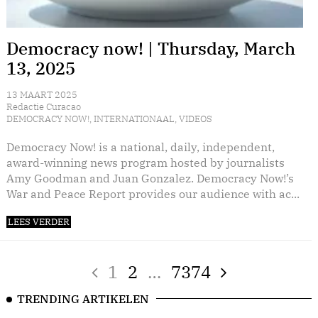
Democracy now! | Thursday, March
13, 2025
13 MAART 2025
Redactie Curacao
DEMOCRACY NOW!
,
INTERNATIONAAL
,
VIDEOS
Democracy Now! is a national, daily, independent,
award-winning news program hosted by journalists
Amy Goodman and Juan Gonzalez. Democracy Now!’s
War and Peace Report provides our audience with ac...
LEES VERDER
1
2
…
7374
TRENDING ARTIKELEN