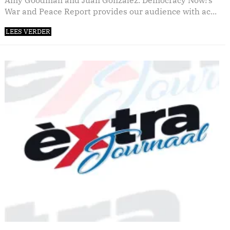
Amy Goodman and Juan Gonzalez. Democracy Now!’s
War and Peace Report provides our audience with ac...
LEES VERDER