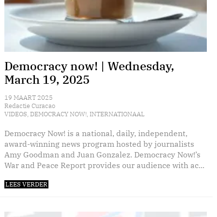
Democracy now! | Wednesday,
March 19, 2025
19 MAART 2025
Redactie Curacao
VIDEOS
,
DEMOCRACY NOW!
,
INTERNATIONAAL
Democracy Now! is a national, daily, independent,
award-winning news program hosted by journalists
Amy Goodman and Juan Gonzalez. Democracy Now!’s
War and Peace Report provides our audience with ac...
LEES VERDER