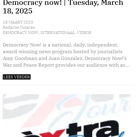
Democracy now! | Tuesday, March
18, 2025
18 MAART 2025
Redactie Curacao
DEMOCRACY NOW!
,
INTERNATIONAAL
,
VIDEOS
Democracy Now! is a national, daily, independent,
award-winning news program hosted by journalists
Amy Goodman and Juan Gonzalez. Democracy Now!’s
War and Peace Report provides our audience with ac...
LEES VERDER