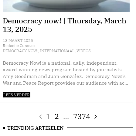
Democracy now! | Thursday, March
13, 2025
13 MAART 2025
Redactie Curacao
DEMOCRACY NOW!
,
INTERNATIONAAL
,
VIDEOS
Democracy Now! is a national, daily, independent,
award-winning news program hosted by journalists
Amy Goodman and Juan Gonzalez. Democracy Now!’s
War and Peace Report provides our audience with ac...
LEES VERDER
1
2
…
7374
TRENDING ARTIKELEN