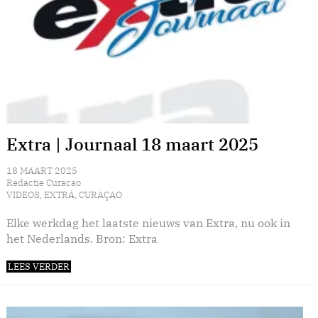
Extra | Journaal 18 maart 2025
18 MAART 2025
Redactie Curacao
VIDEOS
,
EXTRÁ
,
CURAÇAO
Elke werkdag het laatste nieuws van Extra, nu ook in
het Nederlands. Bron: Extra
LEES VERDER