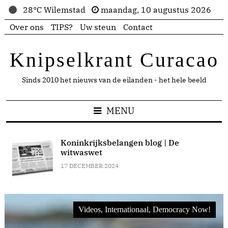
28°C Wilemstad
maandag, 10 augustus 2026
Over ons
TIPS?
Uw steun
Contact
Knipselkrant Curacao
Sinds 2010 het nieuws van de eilanden - het hele beeld
MENU
Koninkrijksbelangen blog | De
witwaswet
17 DECEMBER 2024
Videos, Internationaal, Democracy Now!