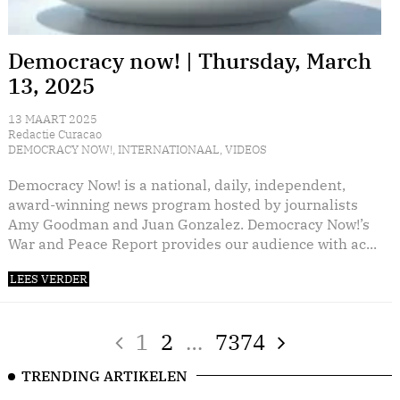
Democracy now! | Thursday, March
13, 2025
13 MAART 2025
Redactie Curacao
DEMOCRACY NOW!
,
INTERNATIONAAL
,
VIDEOS
Democracy Now! is a national, daily, independent,
award-winning news program hosted by journalists
Amy Goodman and Juan Gonzalez. Democracy Now!’s
War and Peace Report provides our audience with ac...
LEES VERDER
1
2
…
7374
TRENDING ARTIKELEN