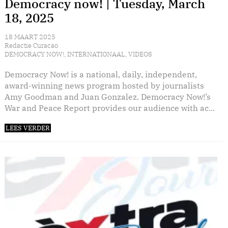
Democracy now! | Tuesday, March
18, 2025
18 MAART 2025
Redactie Curacao
DEMOCRACY NOW!
,
INTERNATIONAAL
,
VIDEOS
Democracy Now! is a national, daily, independent,
award-winning news program hosted by journalists
Amy Goodman and Juan Gonzalez. Democracy Now!’s
War and Peace Report provides our audience with ac...
LEES VERDER