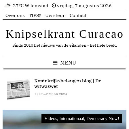
27°C Wilemstad
vrijdag, 7 augustus 2026
Over ons
TIPS?
Uw steun
Contact
Knipselkrant Curacao
Sinds 2010 het nieuws van de eilanden - het hele beeld
MENU
Koninkrijksbelangen blog | De
witwaswet
17 DECEMBER 2024
Videos, Internationaal, Democracy Now!