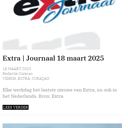
Extra | Journaal 18 maart 2025
18 MAART 2025
Redactie Curacao
VIDEOS
,
EXTRÁ
,
CURAÇAO
Elke werkdag het laatste nieuws van Extra, nu ook in
het Nederlands. Bron: Extra
LEES VERDER