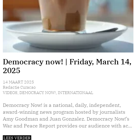
Democracy now! | Friday, March 14,
2025
14 MAART 2025
Redactie Curacao
VIDEOS
,
DEMOCRACY NOW!
,
INTERNATIONAAL
Democracy Now! is a national, daily, independent,
award-winning news program hosted by journalists
Amy Goodman and Juan Gonzalez. Democracy Now!’s
War and Peace Report provides our audience with ac...
LEES VERDER