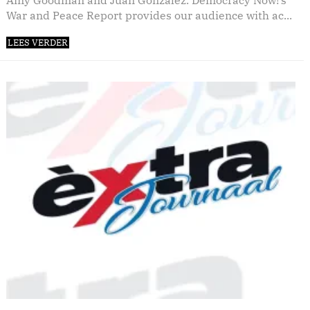
Amy Goodman and Juan Gonzalez. Democracy Now!’s
War and Peace Report provides our audience with ac...
LEES VERDER