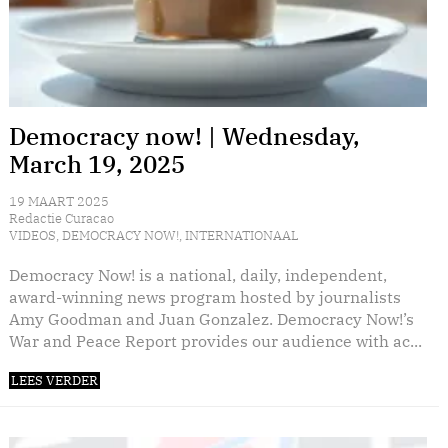
Democracy now! | Wednesday,
March 19, 2025
19 MAART 2025
Redactie Curacao
VIDEOS
,
DEMOCRACY NOW!
,
INTERNATIONAAL
Democracy Now! is a national, daily, independent,
award-winning news program hosted by journalists
Amy Goodman and Juan Gonzalez. Democracy Now!’s
War and Peace Report provides our audience with ac...
LEES VERDER