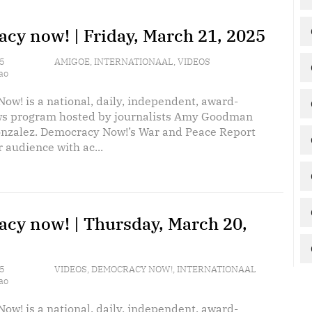
cy now! | Friday, March 21, 2025
5
AMIGOE
,
INTERNATIONAAL
,
VIDEOS
ao
ow! is a national, daily, independent, award-
s program hosted by journalists Amy Goodman
nzalez. Democracy Now!’s War and Peace Report
 audience with ac...
cy now! | Thursday, March 20,
5
VIDEOS
,
DEMOCRACY NOW!
,
INTERNATIONAAL
ao
ow! is a national, daily, independent, award-