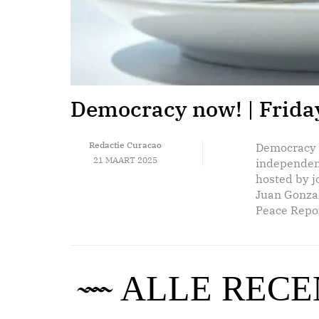
Democracy now! | Thurs
Democracy now! | Frida
Redactie Curacao
Redactie Curacao
Democracy N
Democracy N
20 MAART 2025
21 MAART 2025
independen
independen
hosted by 
hosted by 
Juan Gonza
Juan Gonza
Peace Repor
Peace Repor
ALLE RECE