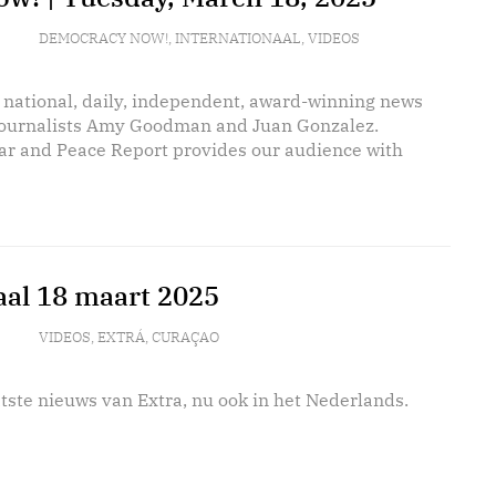
DEMOCRACY NOW!
,
INTERNATIONAAL
,
VIDEOS
 national, daily, independent, award-winning news
journalists Amy Goodman and Juan Gonzalez.
r and Peace Report provides our audience with
aal 18 maart 2025
VIDEOS
,
EXTRÁ
,
CURAÇAO
tste nieuws van Extra, nu ook in het Nederlands.