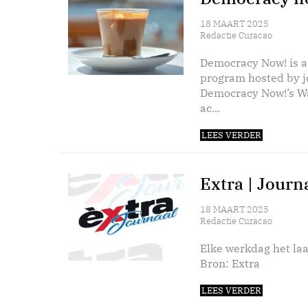
18 MAART 2025
Redactie Curacao
Democracy Now! is a
program hosted by 
Democracy Now!’s Wa
ac...
LEES VERDER
Extra | Journ
18 MAART 2025
Redactie Curacao
Elke werkdag het laa
Bron: Extra
LEES VERDER