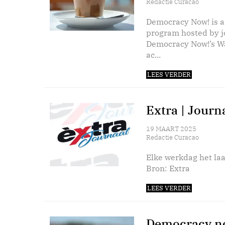
Redactie Curacao
Democracy Now! is a
program hosted by 
Democracy Now!’s Wa
ac...
LEES VERDER
Extra | Journ
19 MAART 2025
Redactie Curacao
Elke werkdag het laa
Bron: Extra
LEES VERDER
Democracy no