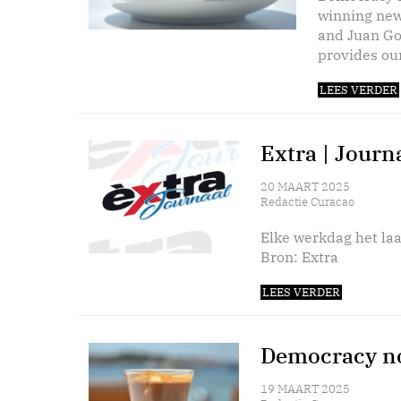
winning new
and Juan Go
provides our
LEES VERDER
Extra | Journ
20 MAART 2025
Redactie Curacao
Elke werkdag het laa
Bron: Extra
LEES VERDER
Democracy no
19 MAART 2025