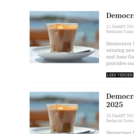
Democra
21 MAART 202
Redactie Curac
Democracy N
winning new
and Juan Go
provides our
LEES VERDER
Democra
2025
20 MAART 202
Redactie Curac
Democracy N