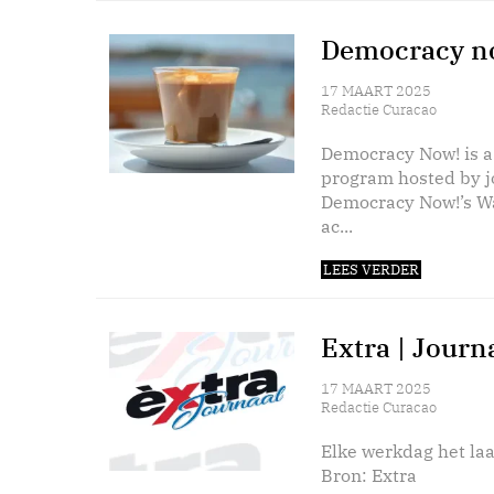
Democracy no
17 MAART 2025
Redactie Curacao
Democracy Now! is a
program hosted by 
Democracy Now!’s Wa
ac...
LEES VERDER
Extra | Journ
17 MAART 2025
Redactie Curacao
Elke werkdag het laa
Bron: Extra