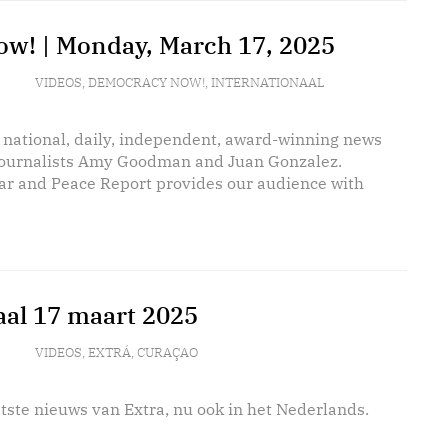
w! | Monday, March 17, 2025
VIDEOS
,
DEMOCRACY NOW!
,
INTERNATIONAAL
 national, daily, independent, award-winning news
journalists Amy Goodman and Juan Gonzalez.
r and Peace Report provides our audience with
aal 17 maart 2025
VIDEOS
,
EXTRÁ
,
CURAÇAO
tste nieuws van Extra, nu ook in het Nederlands.