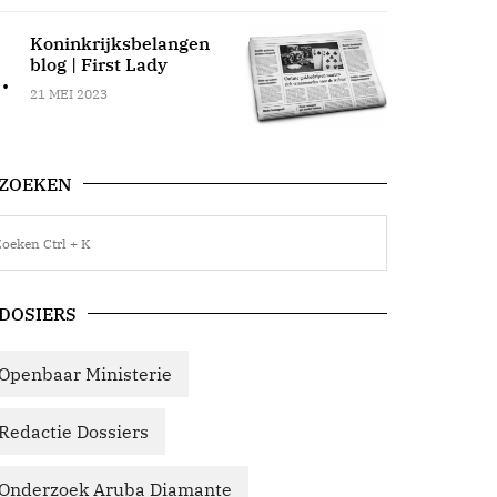
Koninkrijksbelangen
blog | First Lady
.
21 MEI 2023
tra | Journaal 20 maart 2025
ZOEKEN
dactie Curacao
Elke werkdag het laatste nieu
0 MAART 2025
nu ook in het Nederlands. Bro
DOSIERS
Openbaar Ministerie
Redactie Dossiers
Onderzoek Aruba Diamante