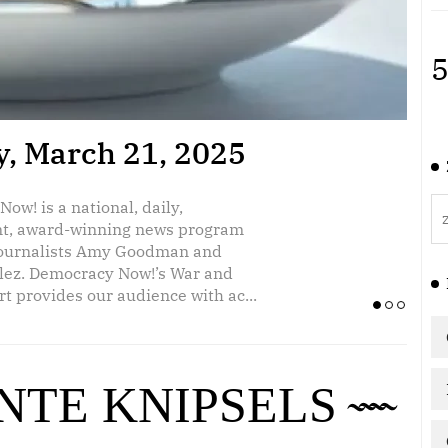
5
day, March 20, 2025
y, March 21, 2025
Ex
Re
ow! is a national, daily,
ow! is a national, daily,
2
t, award-winning news program
t, award-winning news program
journalists Amy Goodman and
journalists Amy Goodman and
lez. Democracy Now!’s War and
lez. Democracy Now!’s War and
t provides our audience with ac...
t provides our audience with ac...
NTE KNIPSELS