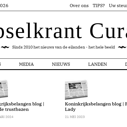
2026
Over ons
TIPS?
Uw steu
pselkrant Cur
Sinds 2010 het nieuws van de eilanden - het hele beeld
S
MEDIA
NIEUWS
LANDEN
rijksbelangen blog |
Koninkrijksbelangen blog | F
de trustbazen
Lady
ARI 2024
21 MEI 2023