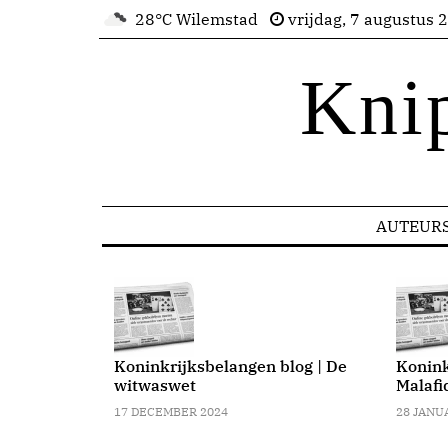
28°C Wilemstad
vrijdag, 7 augustus 
Kni
AUTEUR
blog | Waar
 Curacao?
Koninkrijksbelangen blog | De
Konink
witwaswet
Malafi
17 DECEMBER 2024
28 JANU