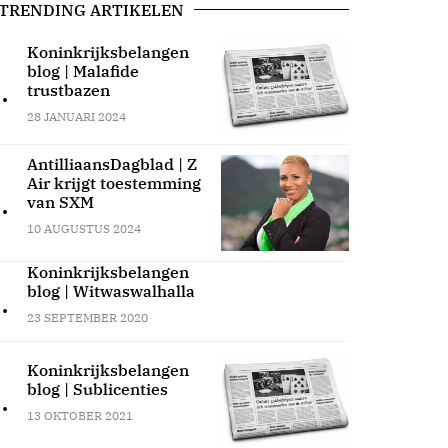
TRENDING ARTIKELEN
Koninkrijksbelangen
blog | Malafide
.
trustbazen
28 JANUARI 2024
AntilliaansDagblad | Z
Air krijgt toestemming
.
van SXM
10 AUGUSTUS 2024
Koninkrijksbelangen
blog | Witwaswalhalla
.
23 SEPTEMBER 2020
Koninkrijksbelangen
blog | Sublicenties
.
13 OKTOBER 2021