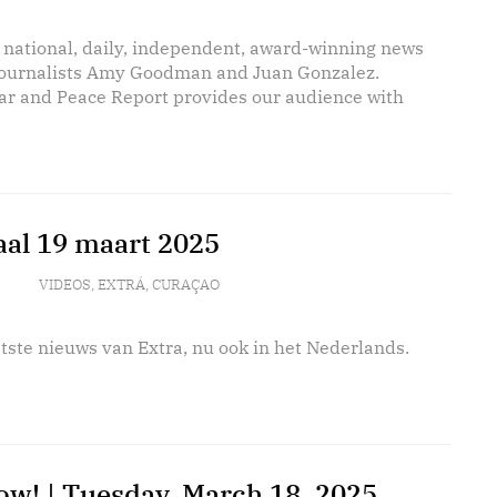
 national, daily, independent, award-winning news
journalists Amy Goodman and Juan Gonzalez.
r and Peace Report provides our audience with
aal 19 maart 2025
VIDEOS
,
EXTRÁ
,
CURAÇAO
tste nieuws van Extra, nu ook in het Nederlands.
w! | Tuesday, March 18, 2025