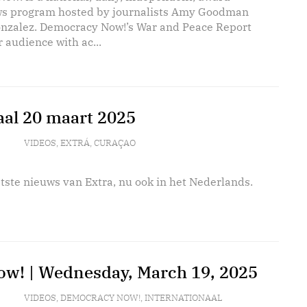
s program hosted by journalists Amy Goodman
nzalez. Democracy Now!’s War and Peace Report
 audience with ac...
aal 20 maart 2025
VIDEOS
,
EXTRÁ
,
CURAÇAO
tste nieuws van Extra, nu ook in het Nederlands.
w! | Wednesday, March 19, 2025
VIDEOS
,
DEMOCRACY NOW!
,
INTERNATIONAAL