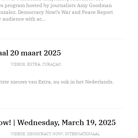
s program hosted by journalists Amy Goodman
nzalez. Democracy Now!’s War and Peace Report
 audience with ac...
aal 20 maart 2025
VIDEOS
,
EXTRÁ
,
CURAÇAO
tste nieuws van Extra, nu ook in het Nederlands.
w! | Wednesday, March 19, 2025
VIDEOS
,
DEMOCRACY NOW!
,
INTERNATIONAAL