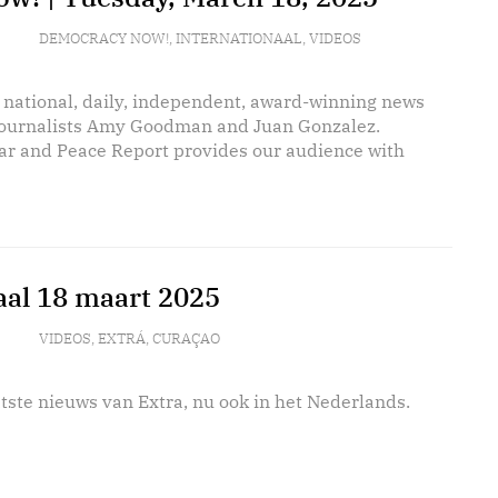
DEMOCRACY NOW!
,
INTERNATIONAAL
,
VIDEOS
 national, daily, independent, award-winning news
journalists Amy Goodman and Juan Gonzalez.
r and Peace Report provides our audience with
aal 18 maart 2025
VIDEOS
,
EXTRÁ
,
CURAÇAO
tste nieuws van Extra, nu ook in het Nederlands.