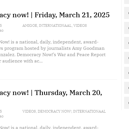
cy now! | Friday, March 21, 2025
5
AMIGOE
,
INTERNATIONAAL
,
VIDEOS
ao
ow! is a national, daily, independent, award-
s program hosted by journalists Amy Goodman
nzalez. Democracy Now!’s War and Peace Report
 audience with ac...
cy now! | Thursday, March 20,
5
VIDEOS
,
DEMOCRACY NOW!
,
INTERNATIONAAL
ao
ow! is a national, daily, independent, award-