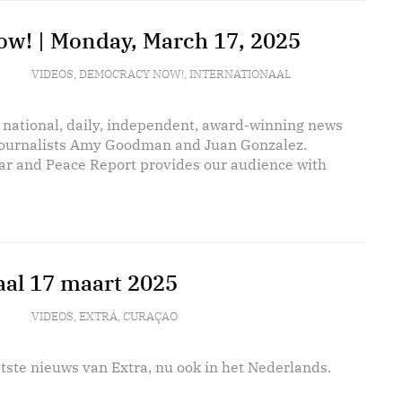
w! | Monday, March 17, 2025
VIDEOS
,
DEMOCRACY NOW!
,
INTERNATIONAAL
 national, daily, independent, award-winning news
journalists Amy Goodman and Juan Gonzalez.
r and Peace Report provides our audience with
aal 17 maart 2025
VIDEOS
,
EXTRÁ
,
CURAÇAO
tste nieuws van Extra, nu ook in het Nederlands.