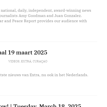
 national, daily, independent, award-winning news
journalists Amy Goodman and Juan Gonzalez.
r and Peace Report provides our audience with
aal 19 maart 2025
VIDEOS
,
EXTRÁ
,
CURAÇAO
tste nieuws van Extra, nu ook in het Nederlands.
w! | Tuesday, March 18, 2025