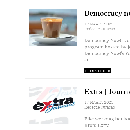
Democracy no
17 MAART 2025
Redactie Curacao
Democracy Now! is a
program hosted by 
Democracy Now!’s Wa
ac...
LEES VERDER
Extra | Journ
17 MAART 2025
Redactie Curacao
Elke werkdag het laa
Bron: Extra