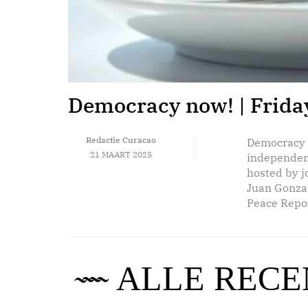
Democracy now! | Thurs
Democracy now! | Frida
Redactie Curacao
Redactie Curacao
Democracy N
Democracy N
20 MAART 2025
21 MAART 2025
independen
independen
hosted by 
hosted by 
Juan Gonza
Juan Gonza
Peace Repor
Peace Repor
ALLE RECE