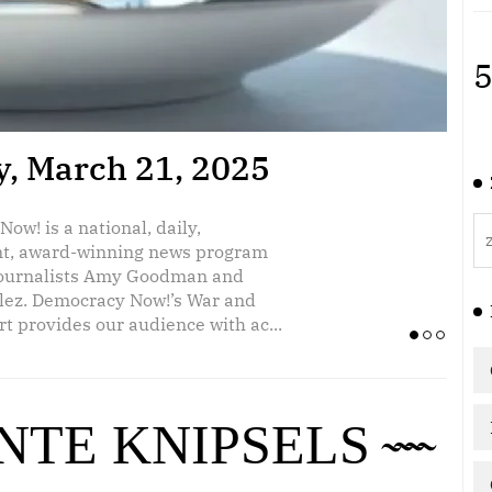
5
day, March 20, 2025
y, March 21, 2025
Ex
Re
ow! is a national, daily,
ow! is a national, daily,
2
t, award-winning news program
t, award-winning news program
journalists Amy Goodman and
journalists Amy Goodman and
lez. Democracy Now!’s War and
lez. Democracy Now!’s War and
t provides our audience with ac...
t provides our audience with ac...
NTE KNIPSELS