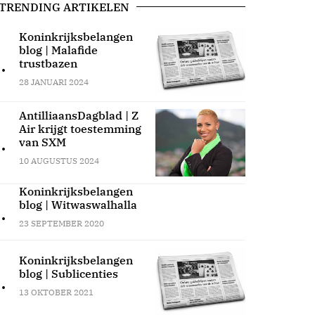
TRENDING ARTIKELEN
Koninkrijksbelangen
blog | Malafide
.
trustbazen
28 JANUARI 2024
AntilliaansDagblad | Z
Air krijgt toestemming
.
van SXM
10 AUGUSTUS 2024
Koninkrijksbelangen
blog | Witwaswalhalla
.
23 SEPTEMBER 2020
Koninkrijksbelangen
blog | Sublicenties
.
13 OKTOBER 2021