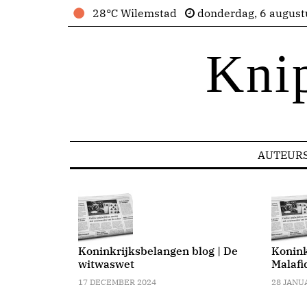
28°C Wilemstad
donderdag, 6 august
Kni
AUTEUR
blog | Waar
 Curacao?
Koninkrijksbelangen blog | De
Konink
witwaswet
Malafi
17 DECEMBER 2024
28 JANU