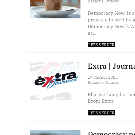
Redactie Curacao
Democracy Now! is a
program hosted by 
Democracy Now!’s Wa
ac...
LEES VERDER
Extra | Journ
19 MAART 2025
Redactie Curacao
Elke werkdag het laa
Bron: Extra
LEES VERDER
Democracy no