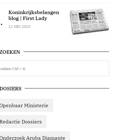
Koninkrijksbelangen
blog | First Lady
.
21 MEI 2023
tra | Journaal 20 maart 2025
ZOEKEN
dactie Curacao
Elke werkdag het laatste nieu
0 MAART 2025
nu ook in het Nederlands. Bro
DOSIERS
Openbaar Ministerie
Redactie Dossiers
Onderzoek Aruba Diamante