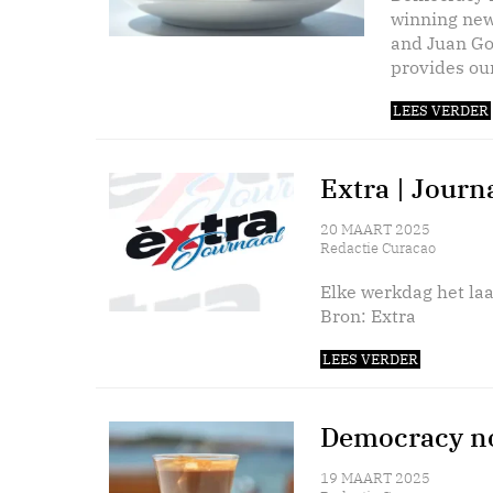
winning new
and Juan Go
provides our
LEES VERDER
Extra | Journ
20 MAART 2025
Redactie Curacao
Elke werkdag het laa
Bron: Extra
LEES VERDER
Democracy no
19 MAART 2025