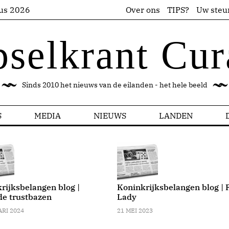
us 2026
Over ons
TIPS?
Uw steu
pselkrant Cur
Sinds 2010 het nieuws van de eilanden - het hele beeld
S
MEDIA
NIEUWS
LANDEN
rijksbelangen blog |
Koninkrijksbelangen blog | F
de trustbazen
Lady
ARI 2024
21 MEI 2023