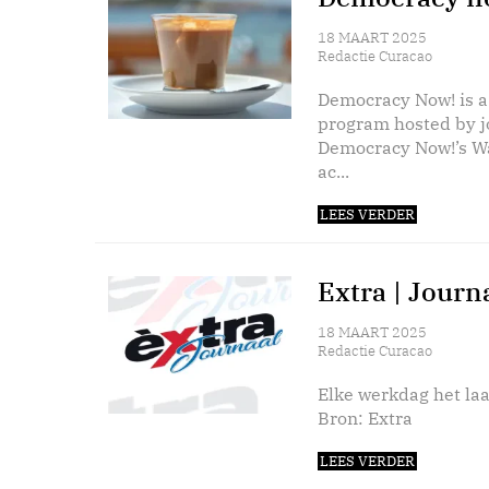
18 MAART 2025
Redactie Curacao
Democracy Now! is a
program hosted by 
Democracy Now!’s Wa
ac...
LEES VERDER
Extra | Journ
18 MAART 2025
Redactie Curacao
Elke werkdag het laa
Bron: Extra
LEES VERDER