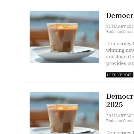
Democra
21 MAART 202
Redactie Curac
Democracy N
winning new
and Juan Go
provides our
LEES VERDER
Democra
2025
20 MAART 202
Redactie Curac
Democracy N