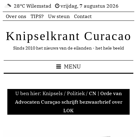
28°C Wilemstad
vrijdag, 7 augustus 2026
Over ons
TIPS?
Uw steun
Contact
Knipselkrant Curacao
Sinds 2010 het nieuws van de eilanden - het hele beeld
MENU
U ben hier:
Knipsels
/
Politiek
/
CN | Orde van
Advocaten Curaçao schrijft bezwaarbrief over
LOK