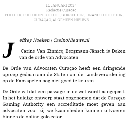
11 JANUARI 2024
Redactie Curacao
POLITIEK
,
POLITIE EN JUSTITIE
,
GOKSECTOR
,
FINANCIELE SECTOR
,
CURAÇAO
,
ALGEMEEN NIEUWS
Jeffrey Noeken | CasinoNieuws.nl
Carine Van Zinnicq Bergmann-Jänsch is Deken
van de orde van Advocaten
De Orde van Advocaten Curaçao heeft een dringende
oproep gedaan aan de Staten om de Landsverordening
op de Kansspelen nog niet goed te keuren.
De Orde wil dat een passage in de wet wordt aangepast.
In het huidige ontwerp staat opgenomen dat de Curaçao
Gaming Authority een accreditatie moet geven aan
advocaten voor zij werkzaamheden kunnen uitvoeren
binnen de online goksector.