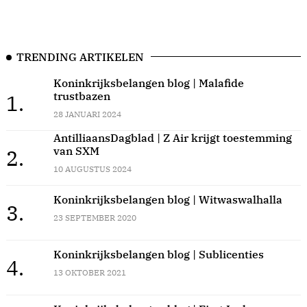
TRENDING ARTIKELEN
Koninkrijksbelangen blog | Malafide
trustbazen
1.
28 JANUARI 2024
AntilliaansDagblad | Z Air krijgt toestemming
van SXM
2.
10 AUGUSTUS 2024
Koninkrijksbelangen blog | Witwaswalhalla
3.
23 SEPTEMBER 2020
Koninkrijksbelangen blog | Sublicenties
4.
13 OKTOBER 2021