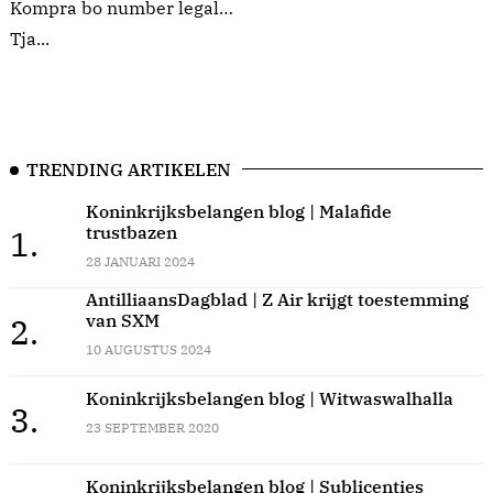
Kompra bo number legal…
Tja...
TRENDING ARTIKELEN
Koninkrijksbelangen blog | Malafide
trustbazen
1.
28 JANUARI 2024
AntilliaansDagblad | Z Air krijgt toestemming
van SXM
2.
10 AUGUSTUS 2024
Koninkrijksbelangen blog | Witwaswalhalla
3.
23 SEPTEMBER 2020
Koninkrijksbelangen blog | Sublicenties