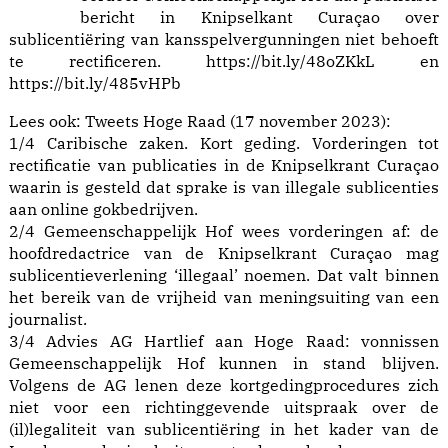
bericht in Knipselkant Curaçao over
sublicentiëring van kansspelvergunningen niet behoeft
te rectificeren.
https://
bit.ly/48oZKkL
en
https://
bit.ly/485vHPb
Lees ook:
Tweets Hoge Raad (17 november 2023):
1/4 Caribische zaken. Kort geding. Vorderingen tot
rectificatie van publicaties in de Knipselkrant Curaçao
waarin is gesteld dat sprake is van illegale sublicenties
aan online gokbedrijven.
2/4 Gemeenschappelijk Hof wees vorderingen af: de
hoofdredactrice van de Knipselkrant Curaçao mag
sublicentieverlening ‘illegaal’ noemen. Dat valt binnen
het bereik van de vrijheid van meningsuiting van een
journalist.
3/4 Advies AG Hartlief aan Hoge Raad: vonnissen
Gemeenschappelijk Hof kunnen in stand blijven.
Volgens de AG lenen deze kortgedingprocedures zich
niet voor een richtinggevende uitspraak over de
(il)legaliteit van sublicentiëring in het kader van de