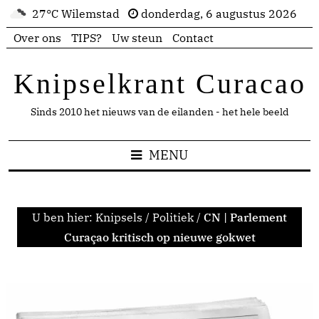
27°C Wilemstad
donderdag, 6 augustus 2026
Over ons
TIPS?
Uw steun
Contact
Knipselkrant Curacao
Sinds 2010 het nieuws van de eilanden - het hele beeld
MENU
U ben hier:
Knipsels
/
Politiek
/
CN | Parlement
Curaçao kritisch op nieuwe gokwet