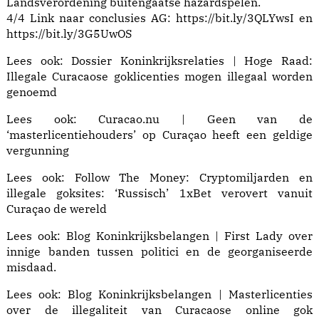
Landsverordening buitengaatse hazardspelen.
4/4 Link naar conclusies AG:
https://
bit.ly/3QLYwsI
en
https://
bit.ly/3G5UwOS
Lees ook:
Dossier Koninkrijksrelaties | Hoge Raad:
Illegale Curacaose goklicenties mogen illegaal worden
genoemd
Lees ook:
Curacao.nu | Geen van de
‘masterlicentiehouders’ op Curaçao heeft een geldige
vergunning
Lees ook: Follow The Money:
Cryptomiljarden en
illegale goksites: ‘Russisch’ 1xBet verovert vanuit
Curaçao de wereld
Lees ook:
Blog Koninkrijksbelangen | First Lady
over
innige banden tussen politici en de georganiseerde
misdaad.
Lees ook:
Blog Koninkrijksbelangen | Masterlicenties
over de illegaliteit van Curacaose online gok