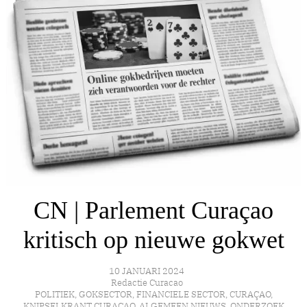
CN | Parlement Curaçao
kritisch op nieuwe gokwet
10 JANUARI 2024
Redactie Curacao
POLITIEK
,
GOKSECTOR
,
FINANCIELE SECTOR
,
CURAÇAO
,
KNIPSELKRANT CURACAO
,
ALGEMEEN NIEUWS
,
ONDERZOEK