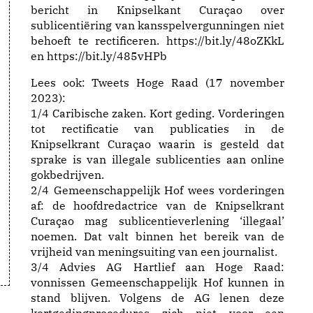
bericht in Knipselkant Curaçao over
sublicentiëring van kansspelvergunningen niet
behoeft te rectificeren.
https://
bit.ly/48oZKkL
en
https://
bit.ly/485vHPb
Lees ook:
Tweets Hoge Raad (17 november
2023):
1/4 Caribische zaken. Kort geding. Vorderingen
tot rectificatie van publicaties in de
Knipselkrant Curaçao waarin is gesteld dat
sprake is van illegale sublicenties aan online
gokbedrijven.
2/4 Gemeenschappelijk Hof wees vorderingen
af: de hoofdredactrice van de Knipselkrant
Curaçao mag sublicentieverlening ‘illegaal’
noemen. Dat valt binnen het bereik van de
vrijheid van meningsuiting van een journalist.
3/4 Advies AG Hartlief aan Hoge Raad:
vonnissen Gemeenschappelijk Hof kunnen in
stand blijven. Volgens de AG lenen deze