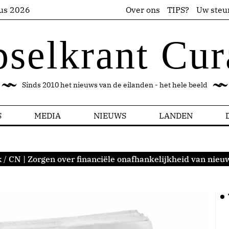
us 2026
Over ons
TIPS?
Uw steu
pselkrant Cur
Sinds 2010 het nieuws van de eilanden - het hele beeld
S
MEDIA
NIEUWS
LANDEN
k
/
CN | Zorgen over financiële onafhankelijkheid van nie