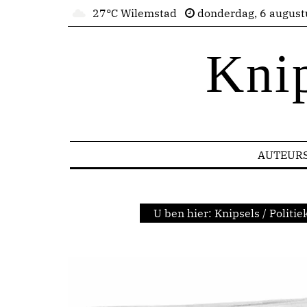
27°C Wilemstad
donderdag, 6 august
Kni
AUTEUR
U ben hier:
Knipsels
/
Politie