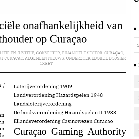
ciële onafhankelijkheid van
thouder op Curaçao
LITIE EN JUSTITIE
,
GOKSECTOR
,
FINANCIELE SECTOR
,
CURAÇAO
,
NT CURACAO
,
ALGEMEEN NIEUWS
,
ONDERZOEK EDOBET
,
DOSSIER
1XBET
Loterijverordening 1909
Landverordening Hazardspelen 1948
Landsloterijverordening
De landsverordening Hazardspelen II 1988
an
Eilandsverordening Casinowezen Curacao
en
an
Curaçao Gaming Authority
de