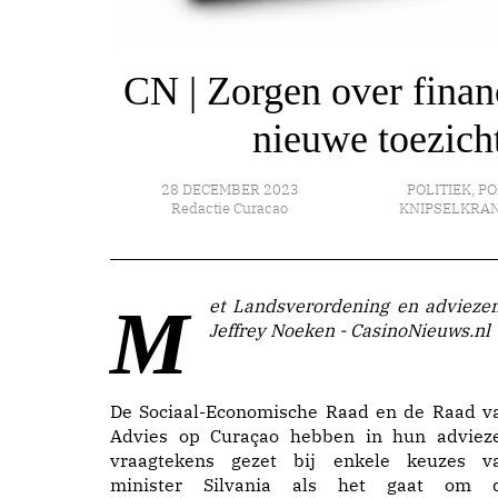
CN | Zorgen over finan
nieuwe toezich
28 DECEMBER 2023
POLITIEK
,
PO
Redactie Curacao
KNIPSELKRA
Met Landsverordening en adviezen |
Jeffrey Noeken - CasinoNieuws.nl
De Sociaal-Economische Raad en de Raad v
Advies op Curaçao hebben in hun adviez
vraagtekens gezet bij enkele keuzes v
minister Silvania als het gaat om 