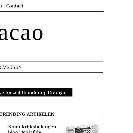
n
Contact
acao
DIVERSEN
uwe toezichthouder op Curaçao
TRENDING ARTIKELEN
Koninkrijksbelangen
blog | Malafide