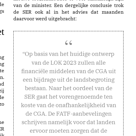
de
van de minister. Een dergelijke conclusie trok
gs
de SER ook al in het advies dat maanden
daarvoor werd uitgebracht:
t
p basis van het huidige ontwerp
“O
ng
van de LOK 2023 zullen alle
ng
financiële middelen van de CGA uit
te
n.
een bijdrage uit de landsbegroting
ad
bestaan. Naar het oordeel van de
ij
SER gaat het vorengenoemde ten
de
zo
koste van de onafhankelijkheid van
de CGA. De FATF-aanbevelingen
schrijven namelijk voor dat landen
he
ER
ervoor moeten zorgen dat de
jk