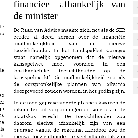
financieel afhankelijk van
de minister
de
De Raad van Advies maakte zich, net als de SER
ao
eerder al deed, zorgen over de financiële
onafhankelijkheid van de nieuwe
toezichthouder. In het Landspakket Curaçao
staat namelijk opgenomen dat de nieuwe
kansspelwet moet voorzien in een
de
‘onafhankelijke toezichthouder op de
kansspelmarkt’. Die onafhankelijkheid zou, als
de oorspronkelijke plannen van Silvania
doorgevoerd zouden worden, in het geding zijn.
ao
er
In de toen gepresenteerde plannen kwamen de
jn
inkomsten uit vergunningen en sancties in de
).
Staatskas terecht. De toezichthouder zou
he
daarom slechts afhankelijk zijn van een
is
bijdrage vanuit de regering. Hierdoor zou de
k.
nieuwe toezichthouder te veel afhankelijk zijn