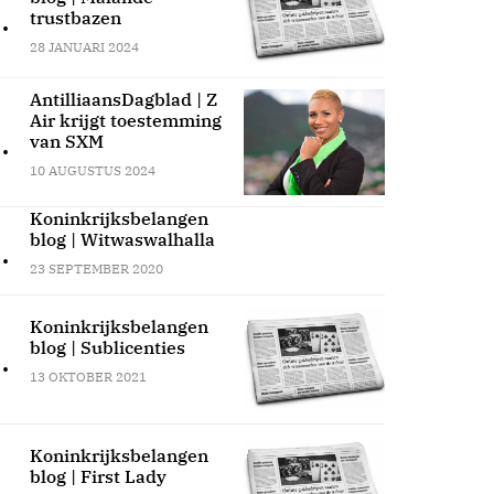
.
trustbazen
28 JANUARI 2024
AntilliaansDagblad | Z
Air krijgt toestemming
.
van SXM
10 AUGUSTUS 2024
Koninkrijksbelangen
blog | Witwaswalhalla
.
23 SEPTEMBER 2020
Koninkrijksbelangen
blog | Sublicenties
.
13 OKTOBER 2021
Koninkrijksbelangen
blog | First Lady
.