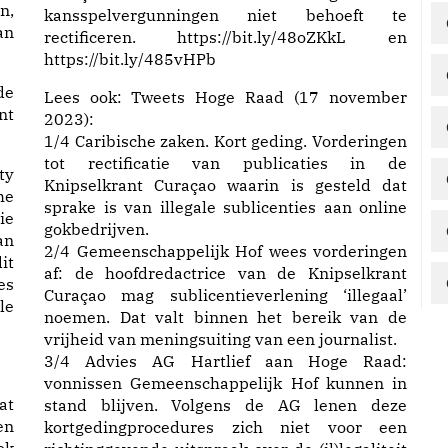
n,
kansspelvergunningen niet behoeft te
an
rectificeren.
https://
bit.ly/48oZKkL
en
https://
bit.ly/485vHPb
de
Lees ook:
Tweets Hoge Raad (17 november
nt
2023):
1/4 Caribische zaken. Kort geding. Vorderingen
tot rectificatie van publicaties in de
ty
Knipselkrant Curaçao waarin is gesteld dat
he
sprake is van illegale sublicenties aan online
ie
gokbedrijven.
an
2/4 Gemeenschappelijk Hof wees vorderingen
it
af: de hoofdredactrice van de Knipselkrant
es
Curaçao mag sublicentieverlening ‘illegaal’
le
noemen. Dat valt binnen het bereik van de
vrijheid van meningsuiting van een journalist.
3/4 Advies AG Hartlief aan Hoge Raad:
vonnissen Gemeenschappelijk Hof kunnen in
at
stand blijven. Volgens de AG lenen deze
en
kortgedingprocedures zich niet voor een