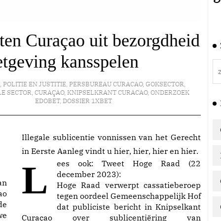
en Curaçao uit bezorgdheid
tgeving kansspelen
,
POLITIE EN JUSTITIE
,
PERSBUREAU CURACAO
,
GOKSECTOR
,
LE SECTOR
,
CURAÇAO
,
KNIPSELKRANT CURACAO
,
ONDERZOEK
EDOBET
,
DOSSIER 1XBET
Illegale sublicentie vonnissen van het Gerecht
in Eerste Aanleg vindt u
hier
,
hier
,
hier
en
hier
.
Lees ook:
Tweet Hoge Raad (22
december 2023):
an
Hoge Raad verwerpt cassatieberoep
ao
tegen oordeel Gemeenschappelijk Hof
de
dat publiciste bericht in Knipselkant
we
Curaçao over sublicentiëring van