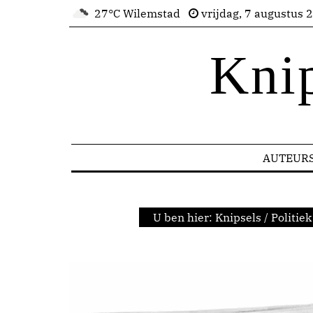
27°C Wilemstad
vrijdag, 7 augustus 
Kni
AUTEUR
U ben hier:
Knipsels
/
Politiek