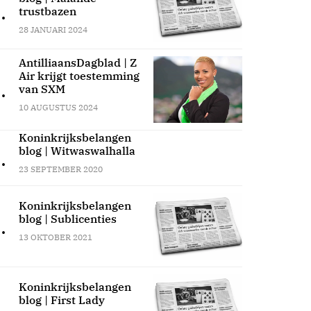
.
trustbazen
28 JANUARI 2024
AntilliaansDagblad | Z
Air krijgt toestemming
.
van SXM
10 AUGUSTUS 2024
Koninkrijksbelangen
blog | Witwaswalhalla
.
23 SEPTEMBER 2020
Koninkrijksbelangen
blog | Sublicenties
.
13 OKTOBER 2021
Koninkrijksbelangen
blog | First Lady
.