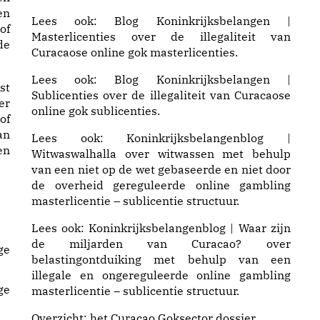
en
Lees ook:
Blog Koninkrijksbelangen |
of
Masterlicenties
over de illegaliteit van
de
Curacaose online gok masterlicenties.
Lees ook:
Blog Koninkrijksbelangen |
st
Sublicenties
over de illegaliteit van Curacaose
er
online gok sublicenties.
of
an
Lees ook:
Koninkrijksbelangenblog |
en
Witwaswalhalla
over witwassen met behulp
van een niet op de wet gebaseerde en niet door
de overheid gereguleerde online gambling
masterlicentie – sublicentie structuur.
Lees ook:
Koninkrijksbelangenblog | Waar zijn
de miljarden van Curacao?
over
ge
belastingontduiking met behulp van een
illegale en ongereguleerde online gambling
ge
masterlicentie – sublicentie structuur.
Overzicht: het
Curacao Goksector dossier