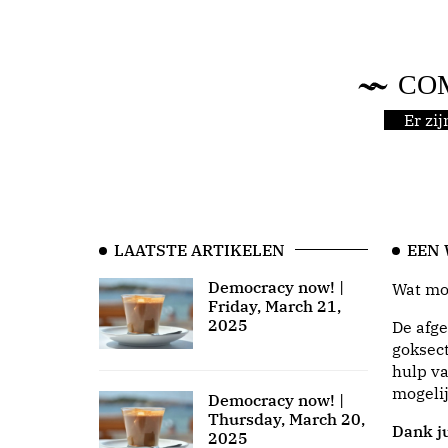
CO
Er zi
LAATSTE ARTIKELEN
EEN
Democracy now! |
Wat moo
Friday, March 21,
2025
De afge
goksect
hulp va
mogeli
Democracy now! |
Thursday, March 20,
Dank ju
2025