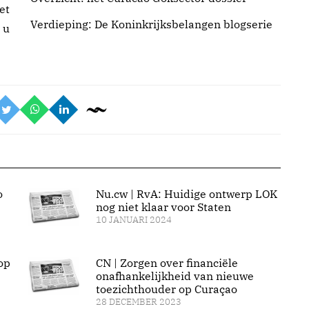
et
Verdieping: De
Koninkrijksbelangen blogserie
 u
o
Nu.cw | RvA: Huidige ontwerp LOK
nog niet klaar voor Staten
10 JANUARI 2024
op
CN | Zorgen over financiële
onafhankelijkheid van nieuwe
toezichthouder op Curaçao
28 DECEMBER 2023