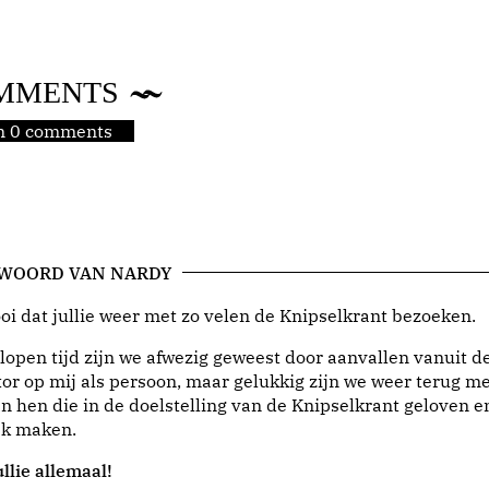
MMENTS
jn 0 comments
 WOORD VAN NARDY
i dat jullie weer met zo velen de Knipselkrant bezoeken.
lopen tijd zijn we afwezig geweest door aanvallen vanuit d
or op mij als persoon, maar gelukkig zijn we weer terug me
n hen die in de doelstelling van de Knipselkrant geloven e
jk maken.
llie allemaal!