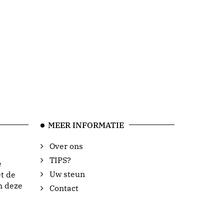
MEER INFORMATIE
Over ons
TIPS?
e
Uw steun
t de
n deze
Contact