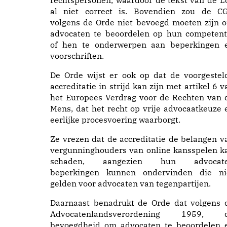
rechtspersonen, waardoor de tekst van de L
al niet correct is. Bovendien zou de C
volgens de Orde niet bevoegd moeten zijn 
advocaten te beoordelen op hun competent
of hen te onderwerpen aan beperkingen 
voorschriften.
De Orde wijst er ook op dat de voorgestel
accreditatie in strijd kan zijn met artikel 6 v
het Europees Verdrag voor de Rechten van 
Mens, dat het recht op vrije advocaatkeuze 
eerlijke procesvoering waarborgt.
Ze vrezen dat de accreditatie de belangen v
vergunninghouders van online kansspelen k
schaden, aangezien hun advocat
beperkingen kunnen ondervinden die ni
gelden voor advocaten van tegenpartijen.
Daarnaast benadrukt de Orde dat volgens 
Advocatenlandsverordening 1959, 
bevoegdheid om advocaten te beoordelen 