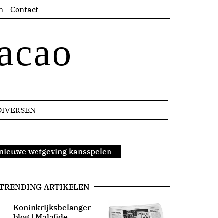
n
Contact
acao
DIVERSEN
 nieuwe wetgeving kansspelen
TRENDING ARTIKELEN
Koninkrijksbelangen
blog | Malafide