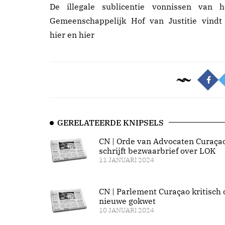
De illegale sublicentie vonnissen van h
Gemeenschappelijk Hof van Justitie vindt
hier
en
hier
GERELATEERDE KNIPSELS
CN | Orde van Advocaten Curaça
schrijft bezwaarbrief over LOK
11 JANUARI 2024
CN | Parlement Curaçao kritisch 
nieuwe gokwet
10 JANUARI 2024