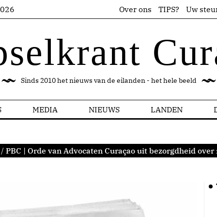
2026
Over ons
TIPS?
Uw steu
pselkrant Cur
Sinds 2010 het nieuws van de eilanden - het hele beeld
S
MEDIA
NIEUWS
LANDEN
/
PBC | Orde van Advocaten Curaçao uit bezorgdheid over