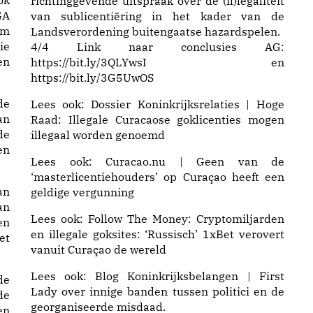
ok
richtinggevende uitspraak over de (il)legaliteit
GA
van sublicentiëring in het kader van de
om
Landsverordening buitengaatse hazardspelen.
ie
4/4 Link naar conclusies AG:
en
https://
bit.ly/3QLYwsI
en
https://
bit.ly/3G5UwOS
de
Lees ook:
Dossier Koninkrijksrelaties | Hoge
an
Raad: Illegale Curacaose goklicenties mogen
de
illegaal worden genoemd
en
Lees ook:
Curacao.nu | Geen van de
‘masterlicentiehouders’ op Curaçao heeft een
an
geldige vergunning
an
Lees ook: Follow The Money:
Cryptomiljarden
en
en illegale goksites: ‘Russisch’ 1xBet verovert
et
vanuit Curaçao de wereld
Lees ook:
Blog Koninkrijksbelangen | First
de
Lady
over innige banden tussen politici en de
de
georganiseerde misdaad.
en