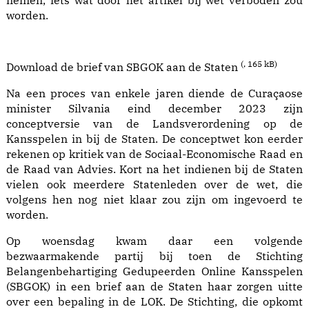
nemen, iets wat door het artikel bij wet verboden zou
worden.
(
, 165 kB)
Download de brief van SBGOK aan de Staten
Na een proces van enkele jaren diende de Curaçaose
minister Silvania eind december 2023 zijn
conceptversie van de
Landsverordening op de
Kansspelen in bij de Staten
. De conceptwet kon eerder
rekenen op kritiek van de
Sociaal-Economische Raad
en
de Raad van Advies. Kort na het indienen bij de Staten
vielen ook meerdere Statenleden over de wet
, die
volgens hen nog niet klaar zou zijn om ingevoerd te
worden.
Op woensdag kwam daar een volgende
bezwaarmakende partij bij toen de
Stichting
Belangenbehartiging Gedupeerden Online Kansspelen
(
SBGOK
) in een brief aan de Staten haar zorgen uitte
over een bepaling in de LOK. De Stichting, die opkomt