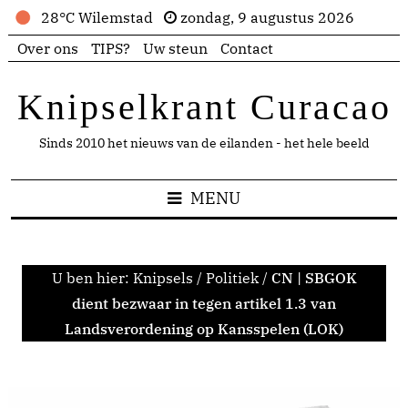
28°C Wilemstad
zondag, 9 augustus 2026
Over ons
TIPS?
Uw steun
Contact
Knipselkrant Curacao
Sinds 2010 het nieuws van de eilanden - het hele beeld
MENU
U ben hier:
Knipsels
/
Politiek
/
CN | SBGOK
dient bezwaar in tegen artikel 1.3 van
Landsverordening op Kansspelen (LOK)