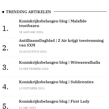
TRENDING ARTIKELEN
Koninkrijksbelangen blog | Malafide
trustbazen
1.
28 JANUARI 2024
AntilliaansDagblad | Z Air krijgt toestemming
van SXM
2.
10 AUGUSTUS 2024
Koninkrijksbelangen blog | Witwaswalhalla
3.
23 SEPTEMBER 2020
Koninkrijksbelangen blog | Sublicenties
4.
13 OKTOBER 2021
Koninkrijksbelangen blog | First Lady
5.
21 MEI 2023