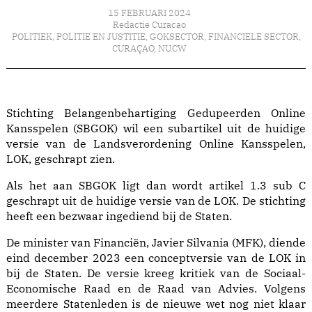
15 FEBRUARI 2024
Redactie Curacao
POLITIEK
,
POLITIE EN JUSTITIE
,
GOKSECTOR
,
FINANCIELE SECTOR
,
CURAÇAO
,
NU.CW
Stichting Belangenbehartiging Gedupeerden Online
Kansspelen (SBGOK) wil een subartikel uit de huidige
versie van de Landsverordening Online Kansspelen,
LOK, geschrapt zien.
Als het aan SBGOK ligt dan wordt artikel 1.3 sub C
geschrapt uit de huidige versie van de LOK. De stichting
heeft een bezwaar ingediend bij de Staten.
De minister van Financiën, Javier Silvania (MFK), diende
eind december 2023 een conceptversie van de LOK in
bij de Staten. De versie kreeg kritiek van de Sociaal-
Economische Raad en de Raad van Advies. Volgens
meerdere Statenleden is de nieuwe wet nog niet klaar