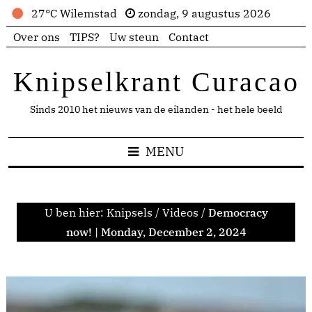
27°C Wilemstad
zondag, 9 augustus 2026
Over ons
TIPS?
Uw steun
Contact
Knipselkrant Curacao
Sinds 2010 het nieuws van de eilanden - het hele beeld
MENU
U ben hier:
Knipsels
/
Videos
/
Democracy
now! | Monday, December 2, 2024