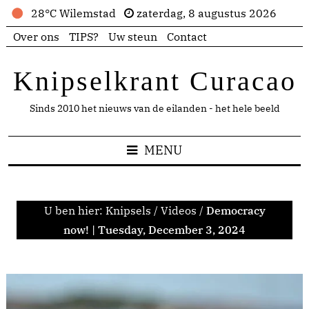
28°C Wilemstad
zaterdag, 8 augustus 2026
Over ons
TIPS?
Uw steun
Contact
Knipselkrant Curacao
Sinds 2010 het nieuws van de eilanden - het hele beeld
MENU
U ben hier:
Knipsels
/
Videos
/
Democracy
now! | Tuesday, December 3, 2024