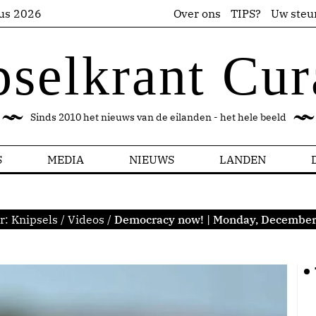
us 2026
Over ons
TIPS?
Uw steu
pselkrant Cur
Sinds 2010 het nieuws van de eilanden - het hele beeld
S
MEDIA
NIEUWS
LANDEN
r:
Knipsels
/
Videos
/
Democracy now! | Monday, December