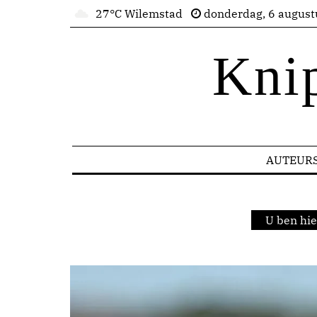
27°C Wilemstad
donderdag, 6 august
Kni
AUTEUR
U ben hie