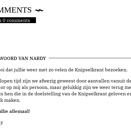
MMENTS
jn 0 comments
 WOORD VAN NARDY
i dat jullie weer met zo velen de Knipselkrant bezoeken.
lopen tijd zijn we afwezig geweest door aanvallen vanuit d
or op mij als persoon, maar gelukkig zijn we weer terug me
n hen die in de doelstelling van de Knipselkrant geloven e
jk maken.
llie allemaal!
dy