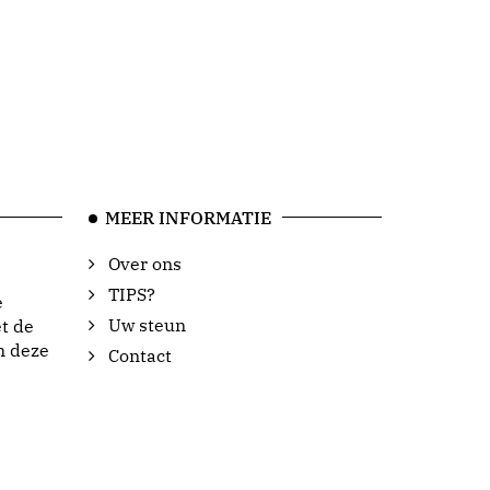
MEER INFORMATIE
Over ons
TIPS?
e
Uw steun
t de
n deze
Contact