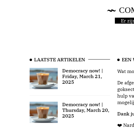
CO
Er zi
LAATSTE ARTIKELEN
EEN
Democracy now! |
Wat moo
Friday, March 21,
2025
De afge
goksect
hulp va
mogeli
Democracy now! |
Thursday, March 20,
Dank ju
2025
❤️ Nar