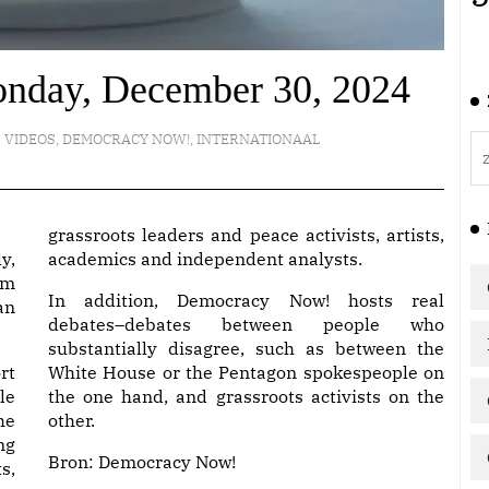
nday, December 30, 2024
VIDEOS
,
DEMOCRACY NOW!
,
INTERNATIONAAL
grassroots leaders and peace activists, artists,
y,
academics and independent analysts.
am
In addition, Democracy Now! hosts real
an
debates–debates between people who
substantially disagree, such as between the
rt
White House or the Pentagon spokespeople on
le
the one hand, and grassroots activists on the
he
other.
ng
Bron:
Democracy Now!
s,