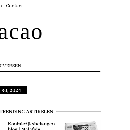
n
Contact
acao
DIVERSEN
 30, 2024
TRENDING ARTIKELEN
Koninkrijksbelangen
blog | Malafide