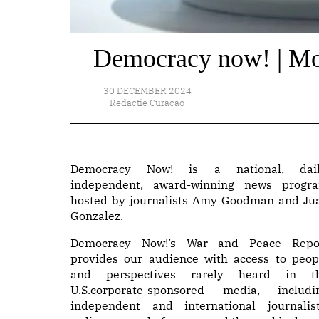
Democracy now! | Mo
30 DECEMBER 2024
Redactie Curacao
Democracy Now! is a national, dail
independent, award-winning news progr
hosted by journalists Amy Goodman and Ju
Gonzalez.
Democracy Now!’s War and Peace Repo
provides our audience with access to peop
and perspectives rarely heard in t
U.S.corporate-sponsored media, includi
independent and international journalist