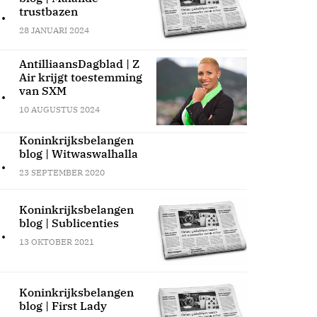
.
trustbazen
28 JANUARI 2024
AntilliaansDagblad | Z
Air krijgt toestemming
.
van SXM
10 AUGUSTUS 2024
Koninkrijksbelangen
blog | Witwaswalhalla
.
23 SEPTEMBER 2020
Koninkrijksbelangen
blog | Sublicenties
.
13 OKTOBER 2021
Koninkrijksbelangen
blog | First Lady
.