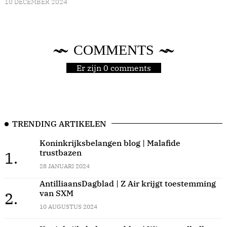
10 DECEMBER 2024
COMMENTS
Er zijn 0 comments
TRENDING ARTIKELEN
Koninkrijksbelangen blog | Malafide
trustbazen
1.
28 JANUARI 2024
AntilliaansDagblad | Z Air krijgt toestemming
van SXM
2.
10 AUGUSTUS 2024