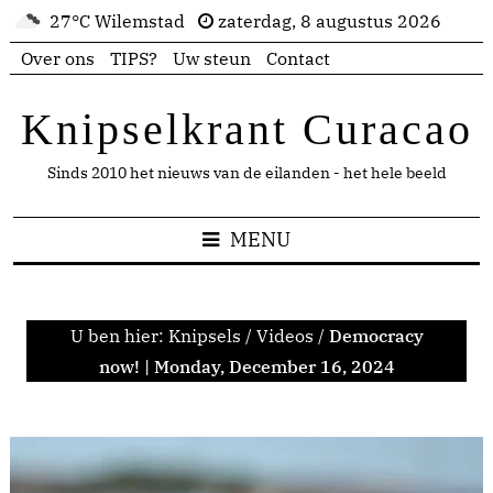
27°C Wilemstad
zaterdag, 8 augustus 2026
Over ons
TIPS?
Uw steun
Contact
Knipselkrant Curacao
Sinds 2010 het nieuws van de eilanden - het hele beeld
MENU
U ben hier:
Knipsels
/
Videos
/
Democracy
now! | Monday, December 16, 2024