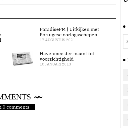
ParadiseFM | Uitkijken met
n
Portugese oorlogsschepen
d
17 AUGUSTUS 2021
Havenmeester maant tot
voorzichtigheid
10 JANUARI 2013
MMENTS
jn 0 comments