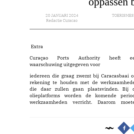
oppassen b
20 JANUARI 2024
TOERISMES
Redactie Curacao
Extra
Curaçao Ports Authority heeft e
waarschuwing uitgegeven voor
iedereen die graag zwemt bij Caracasbaai 
rekening te houden met de werkzaamhed
die daar zullen gaan plaatsvinden. Bij 
olieplatforms worden de komende perio
werkzaamheden verricht. Daarom moet