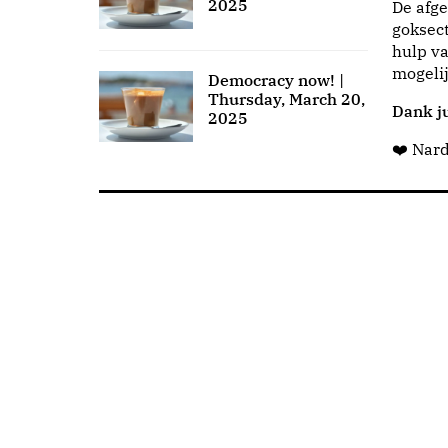
2025
De afge
goksect
hulp va
mogeli
Democracy now! |
Thursday, March 20,
Dank ju
2025
❤️ Nar