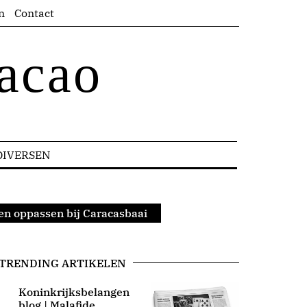
n
Contact
acao
DIVERSEN
n oppassen bij Caracasbaai
TRENDING ARTIKELEN
Koninkrijksbelangen
blog | Malafide