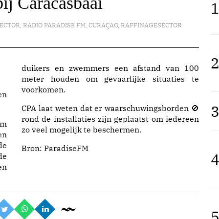
ij Caracasbaai
1
ECTOR
,
RADIO PARADISE FM
,
CURAÇAO
,
RAFFINAGESECTOR
2
duikers en zwemmers een afstand van 100
meter houden om gevaarlijke situaties te
voorkomen.
en
3
CPA laat weten dat er waarschuwingsborden 🚫
rond de installaties zijn geplaatst om iedereen
om
zo veel mogelijk te beschermen.
en
de
Bron:
ParadiseFM
4
de
en
5