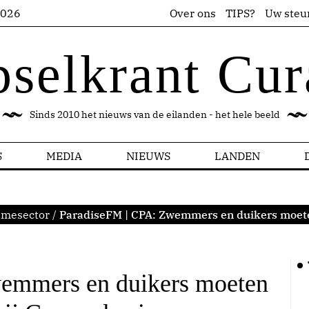
2026
Over ons
TIPS?
Uw steu
pselkrant Cur
Sinds 2010 het nieuws van de eilanden - het hele beeld
S
MEDIA
NIEUWS
LANDEN
smesector
/
ParadiseFM | CPA: Zwemmers en duikers moete
emmers en duikers moeten