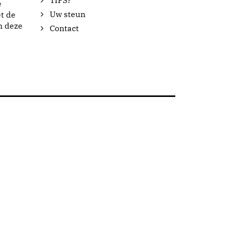
TIPS?
e
Uw steun
t de
n deze
Contact