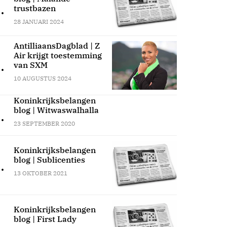
.
trustbazen
28 JANUARI 2024
AntilliaansDagblad | Z
Air krijgt toestemming
.
van SXM
10 AUGUSTUS 2024
Koninkrijksbelangen
blog | Witwaswalhalla
.
23 SEPTEMBER 2020
Koninkrijksbelangen
blog | Sublicenties
.
13 OKTOBER 2021
Koninkrijksbelangen
blog | First Lady
.