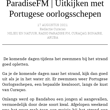
ParadiseFM | Uitkijken met
Portugese oorlogsschepen
17 AUGUSTUS 2021
Redactie Curacao
MILIEU EN NATUUR
,
RADIO PARADISE FM
,
CURAÇAO
,
BONAIRE
,
ARUBA
De komende dagen tijdens het zwemmen bij het strand
goed opletten.
Ga je de komende dagen naar het strand, kijk dan goed
uit als je in het water zit. Er zwemmen weer Portugese
Oorlogsschepen, een bepaalde kwalsoort, langs de kust
van Curaçao.
Onlangs werd op Bandabou een jongen al aangevallen,
vermoedelijk door deze soort kwal. Afgelopen weekend
was het weer raak toen een meisje bij het strand van