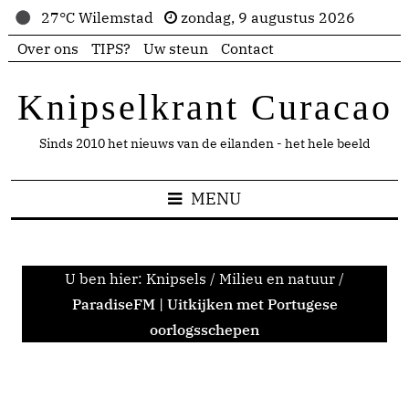
27°C Wilemstad
zondag, 9 augustus 2026
Over ons
TIPS?
Uw steun
Contact
Knipselkrant Curacao
Sinds 2010 het nieuws van de eilanden - het hele beeld
MENU
U ben hier:
Knipsels
/
Milieu en natuur
/
ParadiseFM | Uitkijken met Portugese
oorlogsschepen