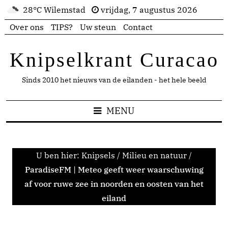
28°C Wilemstad
vrijdag, 7 augustus 2026
Over ons
TIPS?
Uw steun
Contact
Knipselkrant Curacao
Sinds 2010 het nieuws van de eilanden - het hele beeld
MENU
U ben hier:
Knipsels
/
Milieu en natuur
/
ParadiseFM | Meteo geeft weer waarschuwing
af voor ruwe zee in noorden en oosten van het
eiland