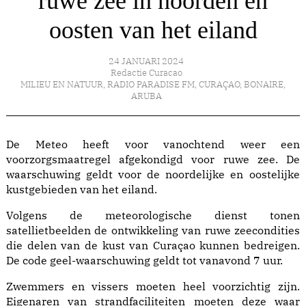
ruwe zee in noorden en
oosten van het eiland
24 JANUARI 2024
Redactie Curacao
MILIEU EN NATUUR
,
RADIO PARADISE FM
,
CURAÇAO
,
BONAIRE
,
ARUBA
De Meteo heeft voor vanochtend weer een
voorzorgsmaatregel afgekondigd voor ruwe zee. De
waarschuwing geldt voor de noordelijke en oostelijke
kustgebieden van het eiland.
Volgens de meteorologische dienst tonen
satellietbeelden de ontwikkeling van ruwe zeecondities
die delen van de kust van Curaçao kunnen bedreigen.
De code geel-waarschuwing geldt tot vanavond 7 uur.
Zwemmers en vissers moeten heel voorzichtig zijn.
Eigenaren van strandfaciliteiten moeten deze waar