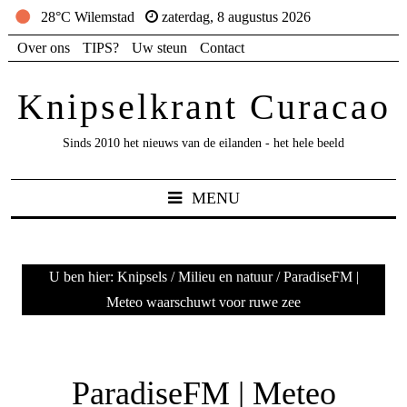
28°C Wilemstad
zaterdag, 8 augustus 2026
Over ons
TIPS?
Uw steun
Contact
Knipselkrant Curacao
Sinds 2010 het nieuws van de eilanden - het hele beeld
MENU
U ben hier:
Knipsels
/
Milieu en natuur
/
ParadiseFM |
Meteo waarschuwt voor ruwe zee
ParadiseFM | Meteo