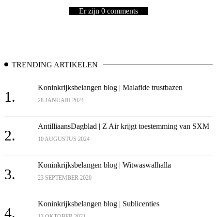
Er zijn 0 comments
TRENDING ARTIKELEN
Koninkrijksbelangen blog | Malafide trustbazen
1.
28 JANUARI 2024
AntilliaansDagblad | Z Air krijgt toestemming van SXM
2.
10 AUGUSTUS 2024
Koninkrijksbelangen blog | Witwaswalhalla
3.
23 SEPTEMBER 2020
Koninkrijksbelangen blog | Sublicenties
4.
13 OKTOBER 2021