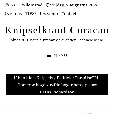
28°C Wilemstad
vrijdag, 7 augustus 2026
Over ons
TIPS?
Uw steun
Contact
Knipselkrant Curacao
Sinds 2010 het nieuws van de eilanden - het hele beeld
MENU
U ben hier:
Knipsels
/
Politiek
/
ParadiseFM |
Opnieuw hoge straf in hoger beroep voor
Frans Richardson