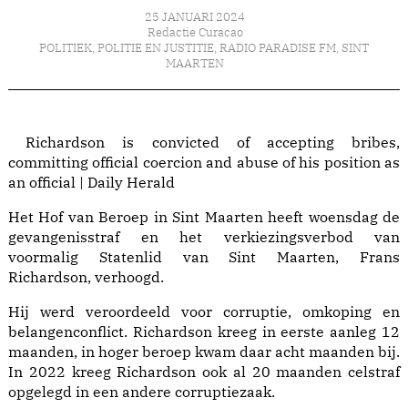
25 JANUARI 2024
Redactie Curacao
POLITIEK
,
POLITIE EN JUSTITIE
,
RADIO PARADISE FM
,
SINT
MAARTEN
Richardson is convicted of accepting bribes,
committing official coercion and abuse of his position as
an official | Daily Herald
Het Hof van Beroep in Sint Maarten heeft woensdag de
gevangenisstraf en het verkiezingsverbod van
voormalig Statenlid van Sint Maarten, Frans
Richardson, verhoogd.
Hij werd veroordeeld voor corruptie, omkoping en
belangenconflict. Richardson kreeg in eerste aanleg 12
maanden, in hoger beroep kwam daar acht maanden bij.
In 2022 kreeg Richardson ook al 20 maanden celstraf
opgelegd in een andere corruptiezaak.