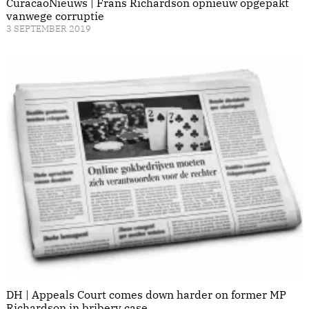
CuracaoNieuws | Frans Richardson opnieuw opgepakt
vanwege corruptie
3 SEPTEMBER 2019
DH | Appeals Court comes down harder on former MP
Richardson in bribery case