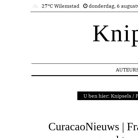
27°C Wilemstad
donderdag, 6 august
Kni
AUTEUR
U ben hier:
Knipsels
/
P
CuracaoNieuws | Fr