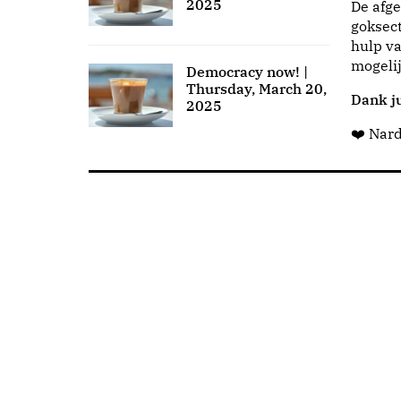
2025
De afge
goksect
hulp va
mogeli
Democracy now! |
Thursday, March 20,
Dank ju
2025
❤️ Nar