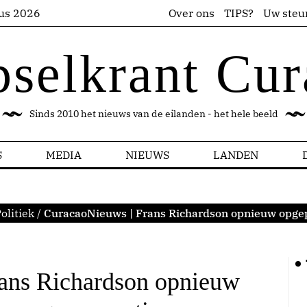
us 2026
Over ons
TIPS?
Uw steu
pselkrant Cur
Sinds 2010 het nieuws van de eilanden - het hele beeld
S
MEDIA
NIEUWS
LANDEN
olitiek
/
CuracaoNieuws | Frans Richardson opnieuw opge
ans Richardson opnieuw