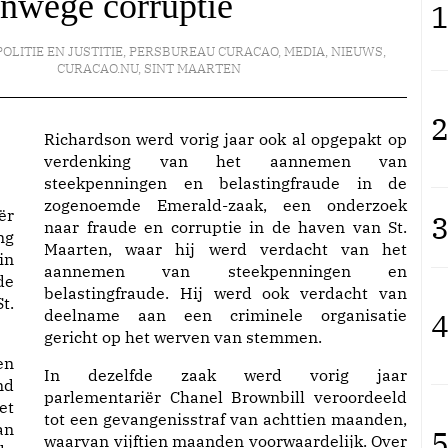
nwege corruptie
1
POLITIE EN JUSTITIE
,
PERSBUREAU CURACAO
,
MEDIA
,
NIEUWS
,
CURACAO.NU
,
SINT MAARTEN
2
Richardson werd vorig jaar
ook al opgepakt
op
verdenking van het aannemen van
steekpenningen en belastingfraude in de
zogenoemde Emerald-zaak, een onderzoek
ër
3
naar fraude en corruptie in de haven van St.
ng
Maarten, waar hij werd verdacht van het
in
aannemen van steekpenningen en
de
belastingfraude. Hij werd ook verdacht van
t.
deelname aan een criminele organisatie
4
gericht op het werven van stemmen.
en
In dezelfde zaak werd vorig jaar
nd
parlementariër Chanel Brownbill
veroordeeld
et
tot een gevangenisstraf van achttien maanden,
an
5
waarvan vijftien maanden voorwaardelijk. Over