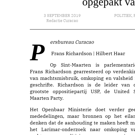
opgepakt va
3 SEPTEMBER 2019
POLITIEK
,
Redactie Curacao
Persbureau Curacao
Frans Richardson | Hilbert Haar
Op Sint-Maarten is parlementari
Frans Richardson gearresteerd op verdenki
van machtsmisbruik, omkoping en valsheid 
geschrifte. Richardson is de leider van 
grootste oppositiepartij USP, de United S
Maarten Party.
Het Openbaar Ministerie doet verder ge
mededelingen, maar bronnen op het eila
denken dat de aanhouding te maken heeft m
het Larimar-onderzoek naar omkoping v