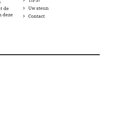
TIPS?
e
Uw steun
t de
n deze
Contact