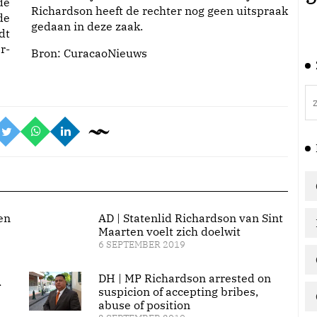
de
Richardson heeft de rechter nog geen uitspraak
de
gedaan in deze zaak.
dt
r-
Bron:
CuracaoNieuws
en
AD | Statenlid Richardson van Sint
Maarten voelt zich doelwit
6 SEPTEMBER 2019
DH | MP Richardson arrested on
suspicion of accepting bribes,
abuse of position