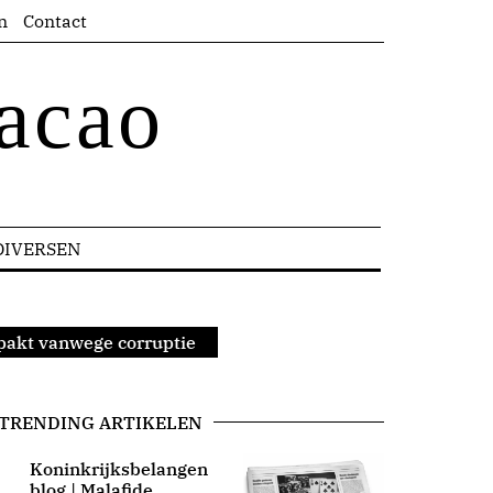
n
Contact
acao
DIVERSEN
pakt vanwege corruptie
TRENDING ARTIKELEN
Koninkrijksbelangen
blog | Malafide