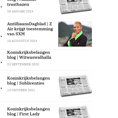
.
trustbazen
28 JANUARI 2024
AntilliaansDagblad | Z
Air krijgt toestemming
.
van SXM
10 AUGUSTUS 2024
Koninkrijksbelangen
blog | Witwaswalhalla
.
23 SEPTEMBER 2020
Koninkrijksbelangen
blog | Sublicenties
.
13 OKTOBER 2021
Koninkrijksbelangen
blog | First Lady
.