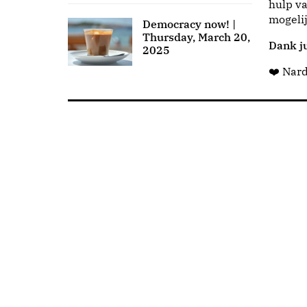
hulp va
mogeli
Democracy now! |
Thursday, March 20,
Dank ju
2025
❤️ Nar