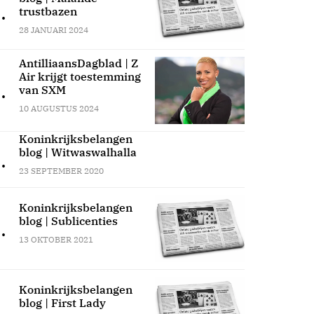
.
trustbazen
28 JANUARI 2024
AntilliaansDagblad | Z
Air krijgt toestemming
.
van SXM
10 AUGUSTUS 2024
Koninkrijksbelangen
blog | Witwaswalhalla
.
23 SEPTEMBER 2020
Koninkrijksbelangen
blog | Sublicenties
.
13 OKTOBER 2021
Koninkrijksbelangen
blog | First Lady
.