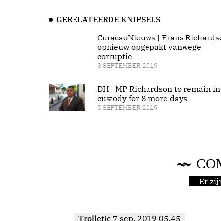
GERELATEERDE KNIPSELS
CuracaoNieuws | Frans Richards
opnieuw opgepakt vanwege
corruptie
3 SEPTEMBER 2019
DH | MP Richardson to remain in
custody for 8 more days
5 SEPTEMBER 2019
CO
Er zi
Trolletje
7 sep. 2019 05.45