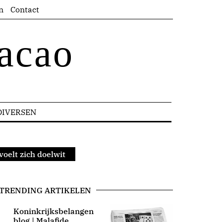
n
Contact
acao
DIVERSEN
voelt zich doelwit
TRENDING ARTIKELEN
Koninkrijksbelangen
blog | Malafide