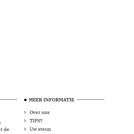
MEER INFORMATIE
Over ons
TIPS?
e
Uw steun
t de