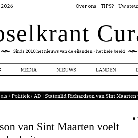
s 2026
Over ons
TIPS?
Uw steu
pselkrant Cur
Sinds 2010 het nieuws van de eilanden - het hele beeld
S
MEDIA
NIEUWS
LANDEN
els
/
Politiek
/
AD | Statenlid Richardson van Sint Maarten 
son van Sint Maarten voelt