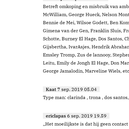
Betreft omkoping en misbruik van ambt 
McWilliam, George Hueck, Nelson Monte,
Bennie de Mei, Wilsoe Godett, Ben Komp
Gimena van der Gen, Franklin Sluis, Fra
Schotte, Burney El Hage, Dos Santos, C
Gijsbertha, IvarAsjes, Hendrik Abraham
Emsley Tromp, Zus de lannooy, Stephen 
Leitu, Emily de Jongh El Hage, Don Mart
George Jamalodin, Marveline Wiels, etc
Kaat
7 sep. 2019 05.04
Type man: clarinda , trona , dos santos,
ericlapas
6 sep. 2019 19.59
,,Het moeilijkste is dat hij geen contac