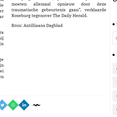
moeten allemaal opnieuw door deze
ie
traumatische gebeurtenis gaan”, verklaarde
er
Roseburg tegenover The Daily Herald.
ar
Bron:
Antilliaans Dagblad
ra
ij
is
ge
jn
ei
en