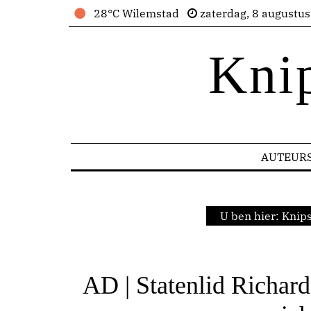
28°C Wilemstad
zaterdag, 8 augustu
Kni
AUTEUR
U ben hier:
Knips
AD | Statenlid Richard