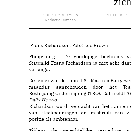
zich
6 SEPTEMBER 2019
POLITIEK
,
POL
Redactie Curacao
Frans Richardson. Foto: Leo Brown
Philipsburg - De voorlopige hechtenis v
Statenlid Frans Richardson is met acht dag
verlengd.
De leider van de United St. Maarten Party we
maandag aangehouden door het Te
Bestrijding Ondermijning (TBO). Dat meldt
T
Daily Herald
.
Richardson wordt verdacht van het aannem
van steekpenningen en misbruik van zi
positie als ambtenaar.
Tijdens de gerechtelijke procedure v