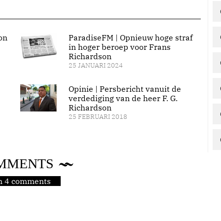
on
ParadiseFM | Opnieuw hoge straf
in hoger beroep voor Frans
Richardson
25 JANUARI 2024
Opinie | Persbericht vanuit de
verdediging van de heer F. G.
Richardson
25 FEBRUARI 2018
MMENTS
jn 4 comments