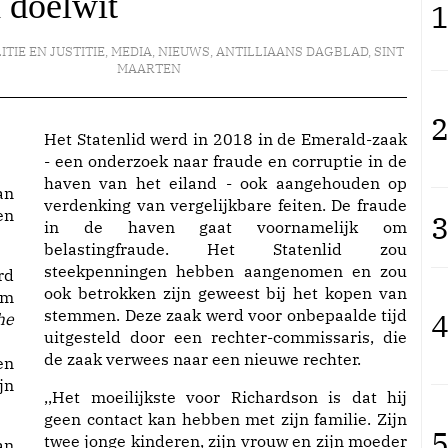
 doelwit
1
ITIE EN JUSTITIE
,
MEDIA
,
NIEUWS
,
ANTILLIAANS DAGBLAD
,
SINT
MAARTEN
2
Het Statenlid werd in 2018 in de Emerald-zaak
- een onderzoek naar fraude en corruptie in de
haven van het eiland - ook aangehouden op
an
verdenking van vergelijkbare feiten. De fraude
en
3
in de haven gaat voornamelijk om
belastingfraude. Het Statenlid zou
steekpenningen hebben aangenomen en zou
rd
ook betrokken zijn geweest bij het kopen van
am
stemmen. Deze zaak werd voor onbepaalde tijd
4
he
uitgesteld door een rechter-commissaris, die
de zaak verwees naar een nieuwe rechter.
en
jn
,,Het moeilijkste voor Richardson is dat hij
geen contact kan hebben met zijn familie. Zijn
5
twee jonge kinderen, zijn vrouw en zijn moeder
an