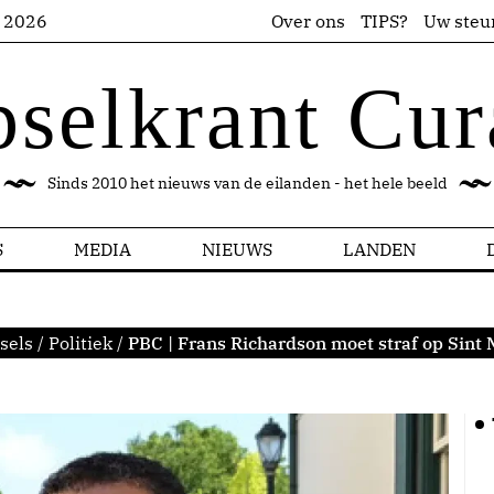
s 2026
Over ons
TIPS?
Uw steu
pselkrant Cur
Sinds 2010 het nieuws van de eilanden - het hele beeld
S
MEDIA
NIEUWS
LANDEN
sels
/
Politiek
/
PBC | Frans Richardson moet straf op Sint 