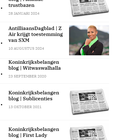
.
trustbazen
28 JANUARI 2024
AntilliaansDagblad | Z
Air krijgt toestemming
.
van SXM
10 AUGUSTUS 2024
Koninkrijksbelangen
blog | Witwaswalhalla
.
23 SEPTEMBER 2020
Koninkrijksbelangen
blog | Sublicenties
.
13 OKTOBER 2021
Koninkrijksbelangen
blog | First Lady
.