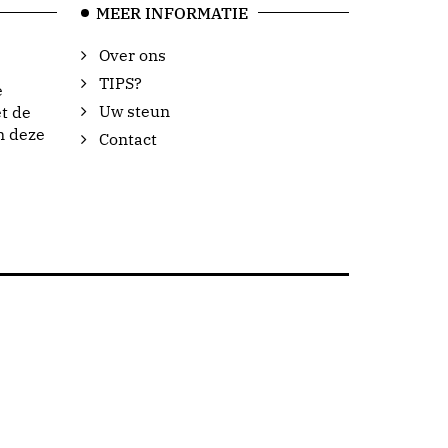
MEER INFORMATIE
Over ons
TIPS?
e
Uw steun
t de
n deze
Contact