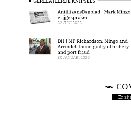
GERELATEERDE KNIPSELS
AntilliaansDagblad | Mark Mingo
vrijgesproken
22 JUNI 2022
DH | MP Richardson, Mingo and
Arrindell found guilty of bribery
and port fraud
30 JANUARI 2020
CO
Er zi