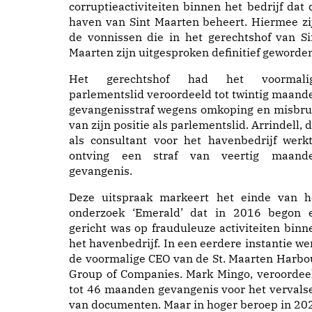
corruptieactiviteiten binnen het bedrijf dat 
haven van Sint Maarten beheert. Hiermee zi
de vonnissen die in het gerechtshof van Si
Maarten zijn uitgesproken definitief geworde
Het gerechtshof had het voormali
parlementslid veroordeeld tot twintig maand
gevangenisstraf wegens omkoping en misbru
van zijn positie als parlementslid. Arrindell, d
als consultant voor het havenbedrijf werkt
ontving een straf van veertig maand
gevangenis.
Deze uitspraak markeert het einde van h
onderzoek ‘Emerald’ dat in 2016 begon 
gericht was op frauduleuze activiteiten binn
het havenbedrijf. In een eerdere instantie we
de voormalige CEO van de St. Maarten Harbo
Group of Companies. Mark Mingo, veroordee
tot 46 maanden gevangenis voor het vervals
van documenten. Maar in hoger beroep in 20