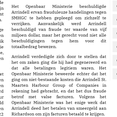
de
Het Openbaar Ministerie beschuldigde
jn
Arrindell ervan frauduleuze handelingen tegen
nt
SMHGC te hebben gepleegd om zichzelf te
n.
verrijken. Aanvankelijk werd Arrindell
beschuldigd van fraude ter waarde van vijf
ge
miljoen dollar, maar het gerecht vond niet alle
en
beschuldigingen tegen hem voor dit
ik
totaalbedrag bewezen.
ie
e,
Arrindell verdedigde zich door te stellen dat
en
het om zaken ging die hij had gegenereerd en
dat alle betalingen legitiem waren. Het
Openbaar Ministerie beweerde echter dat het
et
ging om niet-bestaande kosten die Arrindell St.
en
Maarten Harbour Group of Companies in
en
rekening had gebracht, en dat het dus fraude
rd
betrof met valse facturen. Volgens het
ur
Openbaar Ministerie was het enige werk dat
ld
Arrindell deed het betalen van smeergeld aan
en
Richardson om zijn facturen betaald te krijgen.
22