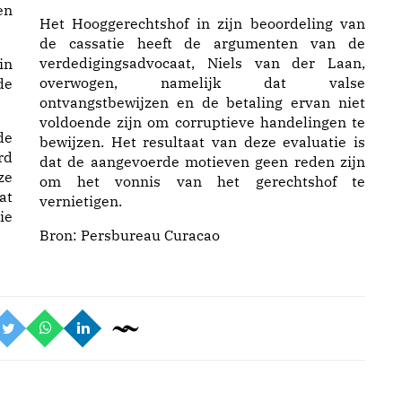
en
Het Hooggerechtshof in zijn beoordeling van
de cassatie heeft de argumenten van de
verdedigingsadvocaat, Niels van der Laan,
in
overwogen, namelijk dat valse
de
ontvangstbewijzen en de betaling ervan niet
voldoende zijn om corruptieve handelingen te
de
bewijzen. Het resultaat van deze evaluatie is
rd
dat de aangevoerde motieven geen reden zijn
ze
om het vonnis van het gerechtshof te
at
vernietigen.
ie
Bron:
Persbureau Curacao