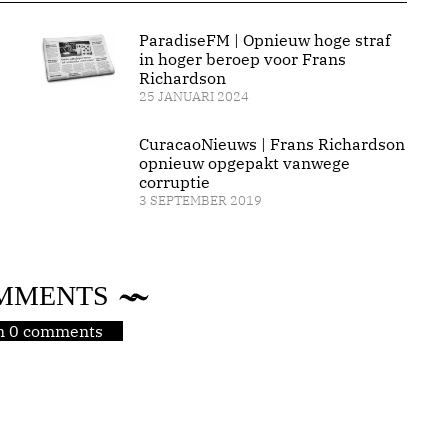
ParadiseFM | Opnieuw hoge straf
in hoger beroep voor Frans
Richardson
25 JANUARI 2024
CuracaoNieuws | Frans Richardson
opnieuw opgepakt vanwege
corruptie
3 SEPTEMBER 2019
MMENTS
jn 0 comments