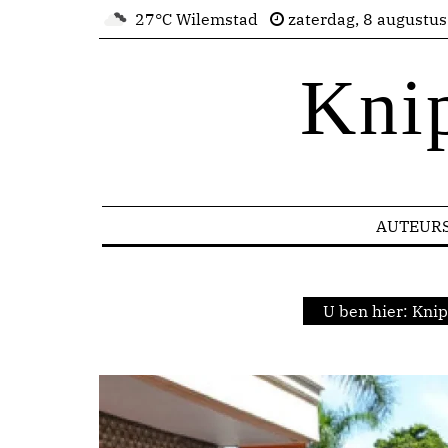
27°C Wilemstad
zaterdag, 8 augustu
Kni
AUTEUR
U ben hier:
Knip