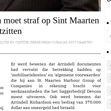
 moet straf op Sint Maarten
tzitten
OLITIE EN JUSTITIE
,
PERSBUREAU CURACAO
,
SINT MAARTEN
Er werd bewezen dat Arrindell documenten
had vervalst die betrekking hadden op
‘mobilisatiekosten’ en ‘algemene voorwaarden’
die hij aan St. Maarten Harbour Group of
Companies in rekening bracht voor
an
werkzaamheden die het baggerbedrijf Devcon
an
moest uitvoeren. Ook werd bewezen dat
Arrindell Richardson een bedrag van 370.000
dollar aan smeergeld had betaald.
ij