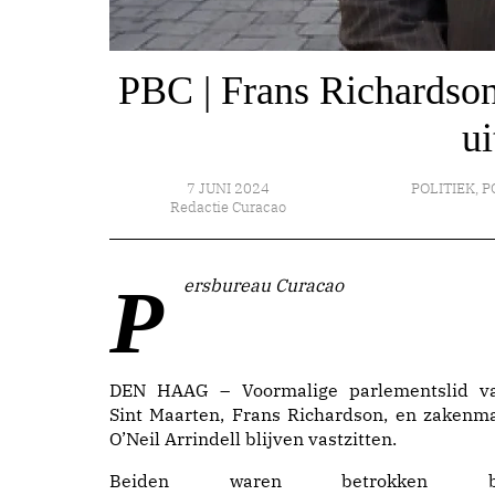
PBC | Frans Richardson
ui
7 JUNI 2024
POLITIEK
,
P
Redactie Curacao
Persbureau Curacao
DEN HAAG – Voormalige parlementslid v
Sint Maarten, Frans Richardson, en zakenm
O’Neil Arrindell blijven vastzitten.
Beiden waren betrokken b