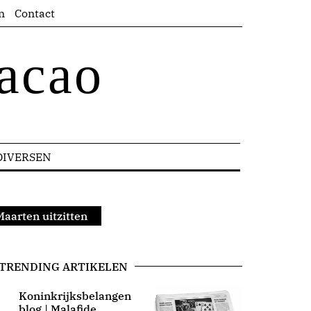
n
Contact
acao
DIVERSEN
Maarten uitzitten
TRENDING ARTIKELEN
Koninkrijksbelangen
blog | Malafide