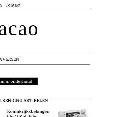
n
Contact
acao
DIVERSEN
emi in onderhoud
TRENDING ARTIKELEN
Koninkrijksbelangen
blog | Malafide