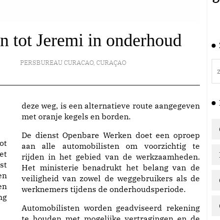
 tot Jeremi in onderhoud
PERSBUREAU CURACAO
,
CURAÇAO
deze weg, is een alternatieve route aangegeven
met oranje kegels en borden.
De dienst Openbare Werken doet een oproep
ot
aan alle automobilisten om voorzichtig te
et
rijden in het gebied van de werkzaamheden.
st
Het ministerie benadrukt het belang van de
en
veiligheid van zowel de weggebruikers als de
en
werknemers tijdens de onderhoudsperiode.
ng
Automobilisten worden geadviseerd rekening
te houden met mogelijke vertragingen en de