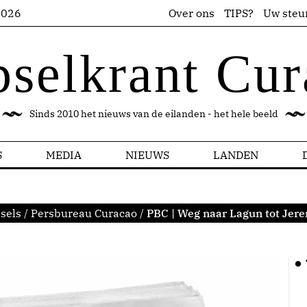
2026
Over ons
TIPS?
Uw steu
pselkrant Cur
Sinds 2010 het nieuws van de eilanden - het hele beeld
S
MEDIA
NIEUWS
LANDEN
sels
/
Persbureau Curacao
/
PBC | Weg naar Lagun tot Jer