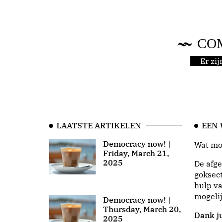
CO
Er zi
LAATSTE ARTIKELEN
EEN
Democracy now! |
Wat moo
Friday, March 21,
2025
De afge
goksect
hulp va
mogeli
Democracy now! |
Thursday, March 20,
Dank ju
2025