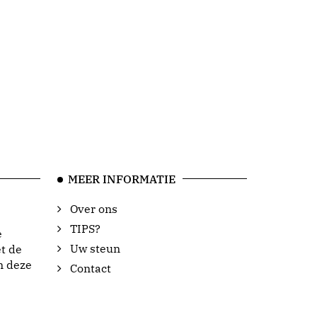
MEER INFORMATIE
Over ons
TIPS?
e
Uw steun
t de
n deze
Contact