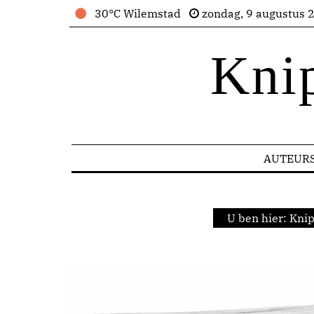
30°C Wilemstad
zondag, 9 augustus 
Kni
AUTEUR
U ben hier:
Knip