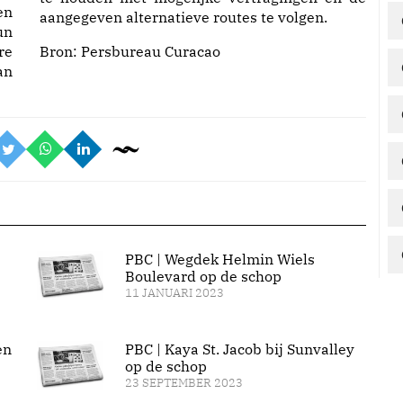
en
aangegeven alternatieve routes te volgen.
un
re
Bron:
Persbureau Curacao
an
PBC | Wegdek Helmin Wiels
Boulevard op de schop
11 JANUARI 2023
en
PBC | Kaya St. Jacob bij Sunvalley
op de schop
23 SEPTEMBER 2023