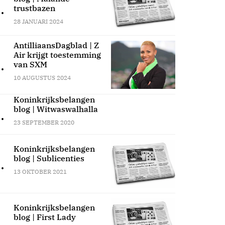
.
trustbazen
28 JANUARI 2024
AntilliaansDagblad | Z
Air krijgt toestemming
.
van SXM
10 AUGUSTUS 2024
Koninkrijksbelangen
blog | Witwaswalhalla
.
23 SEPTEMBER 2020
Koninkrijksbelangen
blog | Sublicenties
.
13 OKTOBER 2021
Koninkrijksbelangen
blog | First Lady
.