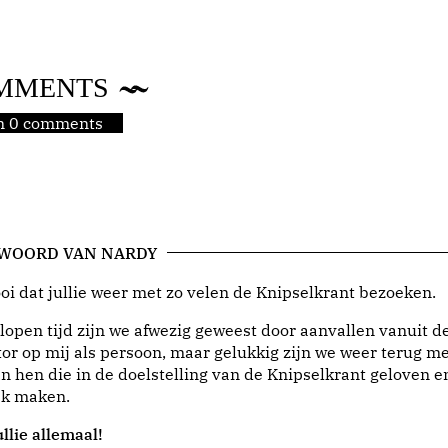
MMENTS
jn 0 comments
 WOORD VAN NARDY
i dat jullie weer met zo velen de Knipselkrant bezoeken.
lopen tijd zijn we afwezig geweest door aanvallen vanuit d
or op mij als persoon, maar gelukkig zijn we weer terug me
n hen die in de doelstelling van de Knipselkrant geloven e
jk maken.
llie allemaal!