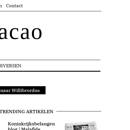
n
Contact
acao
DIVERSEN
naar Willibrordus
TRENDING ARTIKELEN
Koninkrijksbelangen
blog | Malafide