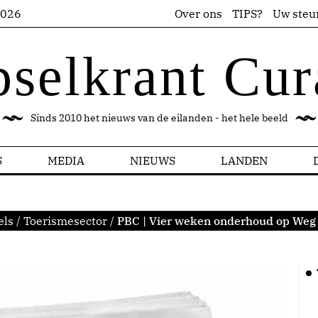
2026
Over ons
TIPS?
Uw steu
pselkrant Cur
Sinds 2010 het nieuws van de eilanden - het hele beeld
S
MEDIA
NIEUWS
LANDEN
els
/
Toerismesector
/
PBC | Vier weken onderhoud op Weg 