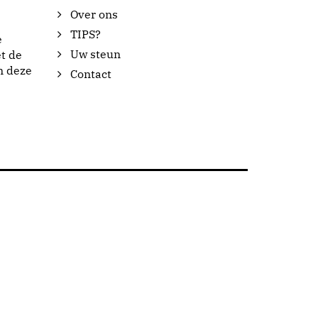
Over ons
TIPS?
e
Uw steun
t de
n deze
Contact