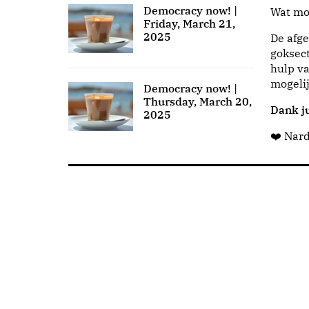
Democracy now! |
Wat moo
Friday, March 21,
2025
De afge
goksect
hulp va
mogeli
Democracy now! |
Thursday, March 20,
Dank ju
2025
❤️ Nar