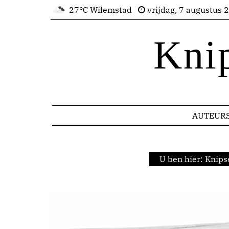
27°C Wilemstad
vrijdag, 7 augustus 
Kni
AUTEUR
U ben hier:
Knips