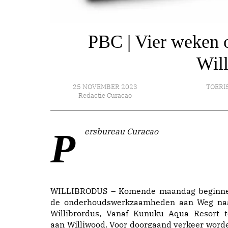
PBC | Vier weken 
Will
25 NOVEMBER 2023
TOERI
Redactie Curacao
Persbureau Curacao
WILLIBRODUS – Komende maandag beginn
de onderhoudswerkzaamheden aan Weg na
Willibrordus, Vanaf Kunuku Aqua Resort t
aan Williwood. Voor doorgaand verkeer word