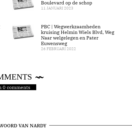
Boulevard op de schop
11 JANUARI 2023
g
PBC | Wegwerkzaamheden
kruising Helmin Wiels Blvd, Weg
Naar welgelegen en Pater
Euwensweg
26 FEBRUARI 2022
MMENTS
jn 0 comments
 WOORD VAN NARDY