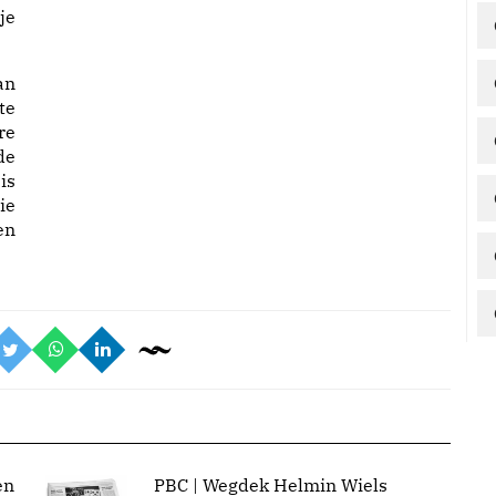
je
an
te
re
de
is
ie
en
en
PBC | Wegdek Helmin Wiels