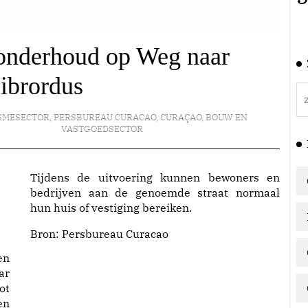
onderhoud op Weg naar
ibrordus
SMESECTOR
,
PERSBUREAU CURACAO
,
CURAÇAO
,
BOUW EN
VASTGOEDSECTOR
Tijdens de uitvoering kunnen bewoners en
bedrijven aan de genoemde straat normaal
hun huis of vestiging bereiken.
Bron:
Persbureau Curacao
en
ar
ot
en