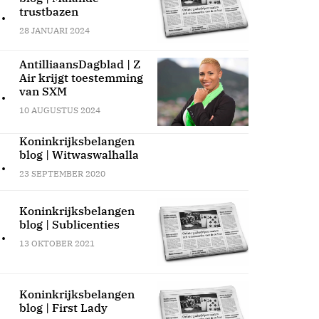
.
trustbazen
28 JANUARI 2024
AntilliaansDagblad | Z
Air krijgt toestemming
.
van SXM
10 AUGUSTUS 2024
Koninkrijksbelangen
blog | Witwaswalhalla
.
23 SEPTEMBER 2020
Koninkrijksbelangen
blog | Sublicenties
.
13 OKTOBER 2021
Koninkrijksbelangen
blog | First Lady
.