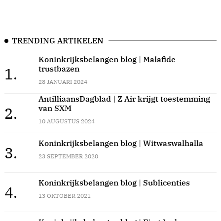
TRENDING ARTIKELEN
Koninkrijksbelangen blog | Malafide
trustbazen
1.
28 JANUARI 2024
AntilliaansDagblad | Z Air krijgt toestemming
van SXM
2.
10 AUGUSTUS 2024
Koninkrijksbelangen blog | Witwaswalhalla
3.
23 SEPTEMBER 2020
Koninkrijksbelangen blog | Sublicenties
4.
13 OKTOBER 2021