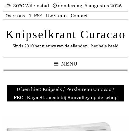
30°C Wilemstad
donderdag, 6 augustus 2026
Over ons
TIPS?
Uw steun
Contact
Knipselkrant Curacao
Sinds 2010 het nieuws van de eilanden - het hele beeld
MENU
U ben hier:
Knipsels
/
Persbureau Curacao
/
PBC | Kaya St. Jacob bij Sunvalley op de schop