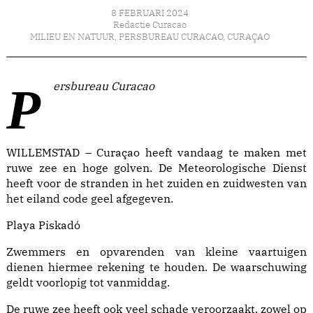
8 FEBRUARI 2024
Redactie Curacao
MILIEU EN NATUUR
,
PERSBUREAU CURACAO
,
CURAÇAO
Persbureau Curacao
WILLEMSTAD – Curaçao heeft vandaag te maken met
ruwe zee en hoge golven. De Meteorologische Dienst
heeft voor de stranden in het zuiden en zuidwesten van
het eiland code geel afgegeven.
Playa Piskadó
Zwemmers en opvarenden van kleine vaartuigen
dienen hiermee rekening te houden. De waarschuwing
geldt voorlopig tot vanmiddag.
De ruwe zee heeft ook veel schade veroorzaakt, zowel op