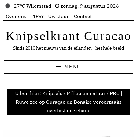
27°C Wilemstad
zondag, 9 augustus 2026
Over ons
TIPS?
Uw steun
Contact
Knipselkrant Curacao
Sinds 2010 het nieuws van de eilanden - het hele beeld
MENU
U ben hier:
Knipsels
/
Milieu en natuur
/
PBC |
Ruwe zee op Curaçao en Bonaire veroorzaakt
overlast en schade