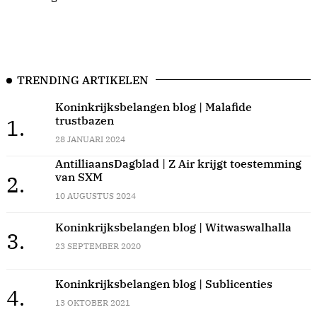
TRENDING ARTIKELEN
Koninkrijksbelangen blog | Malafide
trustbazen
1.
28 JANUARI 2024
AntilliaansDagblad | Z Air krijgt toestemming
van SXM
2.
10 AUGUSTUS 2024
Koninkrijksbelangen blog | Witwaswalhalla
3.
23 SEPTEMBER 2020
Koninkrijksbelangen blog | Sublicenties
4.
13 OKTOBER 2021