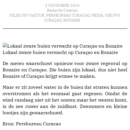
3 NOVEMBER 2016
Redactie Curacao
MILIEU EN NATUUR
,
PERSBUREAU CURACAO
,
MEDIA
,
NIEUWS
,
CURAÇAO
,
BONAIRE
Lokaal zware buien verwacht op Curaçao en Bonaire
De meteo waarschuwt opnieuw voor zware regenval op
Bonaire en Curaçao. Die buien zijn lokaal, dus niet heel
Bonaire of Curaçao krijgt ermee te maken.
Maar er zit zoveel water in de buien dat straten kunnen
overstromen als het eenmaal gaat regenen. Omdat de
wind vandaag niet uit het oosten maar het westen komt,
is de zee ruwer aan de zuidkust. Zwemmers en kleine
bootjes zijn gewaarschuwd.
Bron: Persbureau Curacao