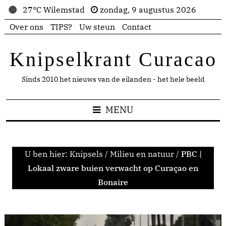
27°C Wilemstad
zondag, 9 augustus 2026
Over ons
TIPS?
Uw steun
Contact
Knipselkrant Curacao
Sinds 2010 het nieuws van de eilanden - het hele beeld
MENU
U ben hier:
Knipsels
/
Milieu en natuur
/
PBC |
Lokaal zware buien verwacht op Curaçao en
Bonaire