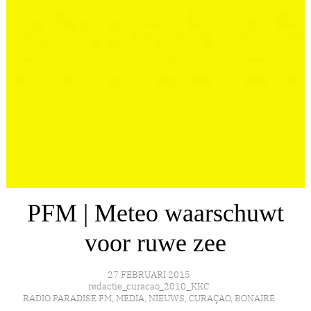
PFM | Meteo waarschuwt
voor ruwe zee
27 FEBRUARI 2015
redactie_curacao_2010_KKC
RADIO PARADISE FM
,
MEDIA
,
NIEUWS
,
CURAÇAO
,
BONAIRE