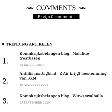
COMMENTS
Er zijn 0 comments
TRENDING ARTIKELEN
Koninkrijksbelangen blog | Malafide
trustbazen
1.
28 JANUARI 2024
AntilliaansDagblad | Z Air krijgt toestemming
van SXM
2.
10 AUGUSTUS 2024
Koninkrijksbelangen blog | Witwaswalhalla
3.
23 SEPTEMBER 2020