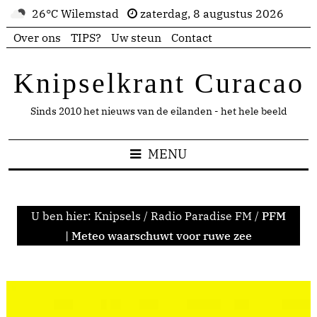
26°C Wilemstad
zaterdag, 8 augustus 2026
Over ons
TIPS?
Uw steun
Contact
Knipselkrant Curacao
Sinds 2010 het nieuws van de eilanden - het hele beeld
MENU
U ben hier:
Knipsels
/
Radio Paradise FM
/
PFM
| Meteo waarschuwt voor ruwe zee