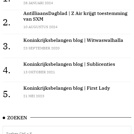
28 JANUARI 2024
AntilliaansDagblad | Z Air krijgt toestemming
van SXM
2.
10 AUGUSTUS 2024
Koninkrijksbelangen blog | Witwaswalhalla
3.
23 SEPTEMBER 2020
Koninkrijksbelangen blog | Sublicenties
4.
13 OKTOBER 2021
Koninkrijksbelangen blog | First Lady
5.
21 MEI 2023
ZOEKEN