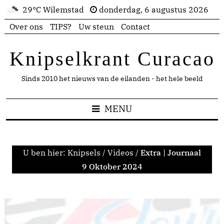
29°C Wilemstad
donderdag, 6 augustus 2026
Over ons
TIPS?
Uw steun
Contact
Knipselkrant Curacao
Sinds 2010 het nieuws van de eilanden - het hele beeld
MENU
U ben hier:
Knipsels
/
Videos
/
Extra | Journaal
9 Oktober 2024