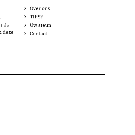
Over ons
TIPS?
e
Uw steun
t de
n deze
Contact