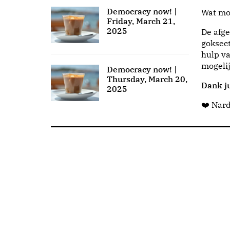
Democracy now! |
Wat moo
Friday, March 21,
2025
De afge
goksect
hulp va
mogeli
Democracy now! |
Thursday, March 20,
Dank ju
2025
❤️ Nar