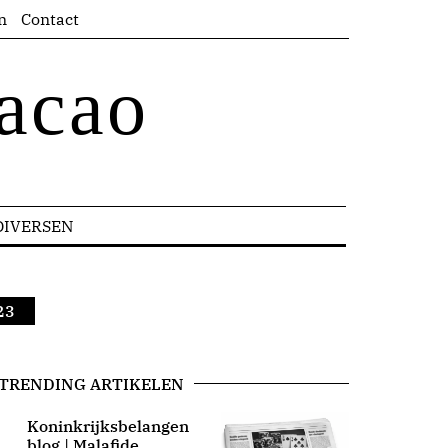
n
Contact
acao
DIVERSEN
23
TRENDING ARTIKELEN
Koninkrijksbelangen
blog | Malafide