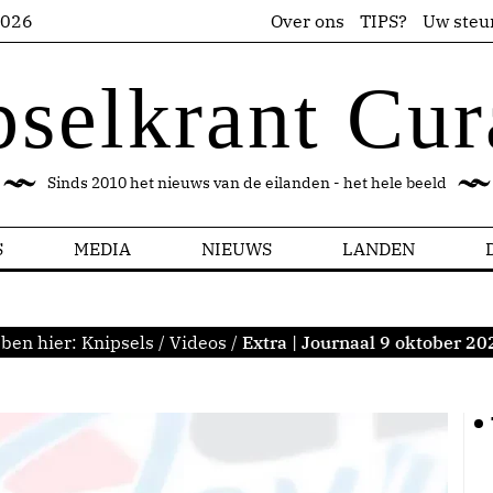
2026
Over ons
TIPS?
Uw steu
pselkrant Cur
Sinds 2010 het nieuws van de eilanden - het hele beeld
S
MEDIA
NIEUWS
LANDEN
 ben hier:
Knipsels
/
Videos
/
Extra | Journaal 9 oktober 20