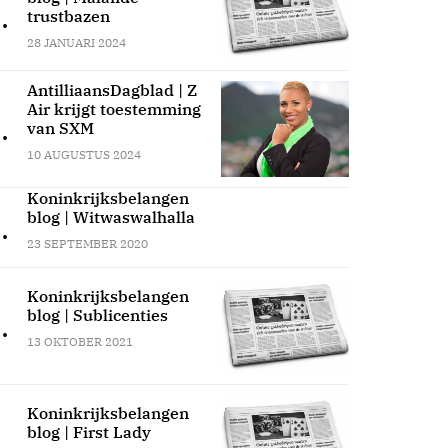
.
trustbazen
28 JANUARI 2024
AntilliaansDagblad | Z
Air krijgt toestemming
.
van SXM
10 AUGUSTUS 2024
Koninkrijksbelangen
blog | Witwaswalhalla
.
23 SEPTEMBER 2020
Koninkrijksbelangen
blog | Sublicenties
.
13 OKTOBER 2021
Koninkrijksbelangen
blog | First Lady
.