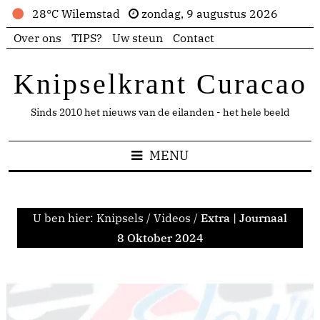
28°C Wilemstad
zondag, 9 augustus 2026
Over ons
TIPS?
Uw steun
Contact
Knipselkrant Curacao
Sinds 2010 het nieuws van de eilanden - het hele beeld
MENU
U ben hier:
Knipsels
/
Videos
/
Extra | Journaal
8 Oktober 2024