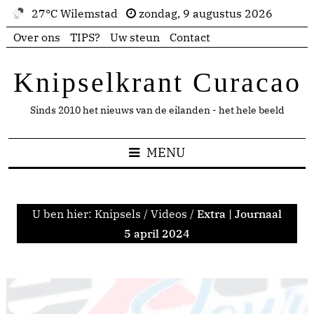
27°C Wilemstad
zondag, 9 augustus 2026
Over ons
TIPS?
Uw steun
Contact
Knipselkrant Curacao
Sinds 2010 het nieuws van de eilanden - het hele beeld
MENU
U ben hier:
Knipsels
/
Videos
/
Extra | Journaal
5 april 2024