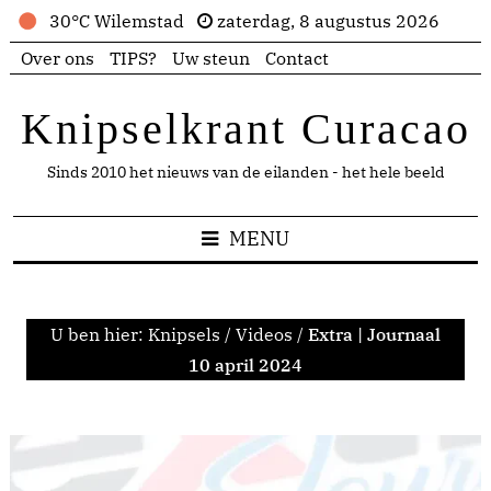
30°C Wilemstad
zaterdag, 8 augustus 2026
Over ons
TIPS?
Uw steun
Contact
Knipselkrant Curacao
Sinds 2010 het nieuws van de eilanden - het hele beeld
MENU
U ben hier:
Knipsels
/
Videos
/
Extra | Journaal
10 april 2024