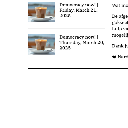
Democracy now! |
Wat moo
Friday, March 21,
2025
De afge
goksect
hulp va
mogeli
Democracy now! |
Thursday, March 20,
Dank ju
2025
❤️ Nar