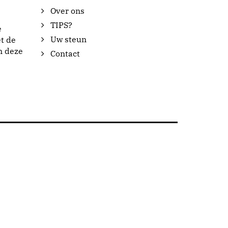
Over ons
TIPS?
e
Uw steun
t de
n deze
Contact