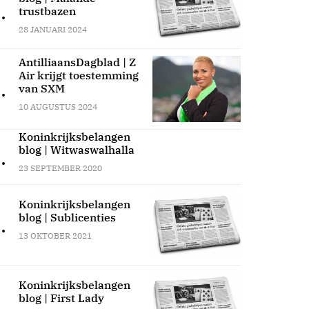
.
trustbazen
28 JANUARI 2024
AntilliaansDagblad | Z
Air krijgt toestemming
.
van SXM
10 AUGUSTUS 2024
Koninkrijksbelangen
blog | Witwaswalhalla
.
23 SEPTEMBER 2020
Koninkrijksbelangen
blog | Sublicenties
.
13 OKTOBER 2021
Koninkrijksbelangen
blog | First Lady
.