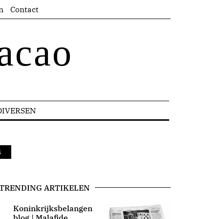
n
Contact
acao
DIVERSEN
4
TRENDING ARTIKELEN
Koninkrijksbelangen
blog | Malafide