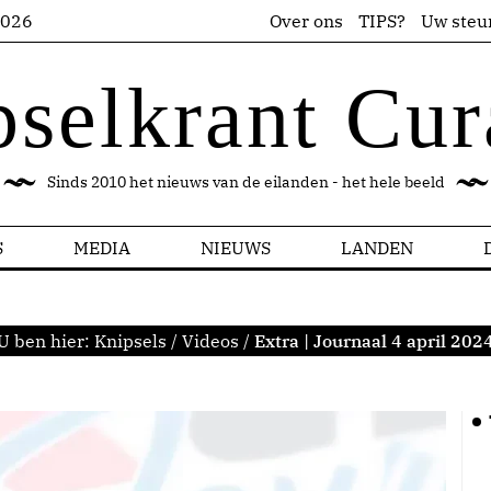
2026
Over ons
TIPS?
Uw steu
pselkrant Cur
Sinds 2010 het nieuws van de eilanden - het hele beeld
S
MEDIA
NIEUWS
LANDEN
U ben hier:
Knipsels
/
Videos
/
Extra | Journaal 4 april 202