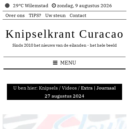
29°C Wilemstad
zondag, 9 augustus 2026
Over ons
TIPS?
Uw steun
Contact
Knipselkrant Curacao
Sinds 2010 het nieuws van de eilanden - het hele beeld
MENU
U ben hier:
Knipsels
/
Videos
/
Extra | Journaal
27 augustus 2024