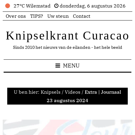
27°C Wilemstad
donderdag, 6 augustus 2026
Over ons
TIPS?
Uw steun
Contact
Knipselkrant Curacao
Sinds 2010 het nieuws van de eilanden - het hele beeld
MENU
U ben hier:
Knipsels
/
Videos
/
Extra | Journaal
23 augustus 2024