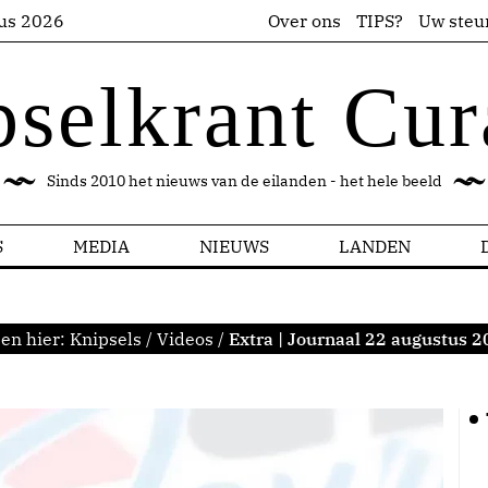
us 2026
Over ons
TIPS?
Uw steu
pselkrant Cur
Sinds 2010 het nieuws van de eilanden - het hele beeld
S
MEDIA
NIEUWS
LANDEN
en hier:
Knipsels
/
Videos
/
Extra | Journaal 22 augustus 