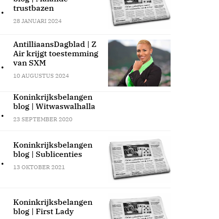
.
trustbazen
28 JANUARI 2024
AntilliaansDagblad | Z
Air krijgt toestemming
.
van SXM
10 AUGUSTUS 2024
Koninkrijksbelangen
blog | Witwaswalhalla
.
23 SEPTEMBER 2020
Koninkrijksbelangen
blog | Sublicenties
.
13 OKTOBER 2021
Koninkrijksbelangen
blog | First Lady
.