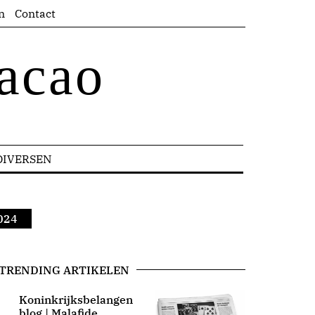
n
Contact
acao
DIVERSEN
2024
TRENDING ARTIKELEN
Koninkrijksbelangen
blog | Malafide