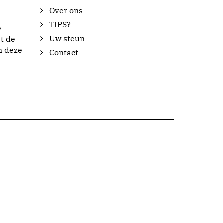
Over ons
TIPS?
e
Uw steun
t de
n deze
Contact