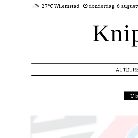
27°C Wilemstad
donderdag, 6 august
Kni
AUTEUR
U b