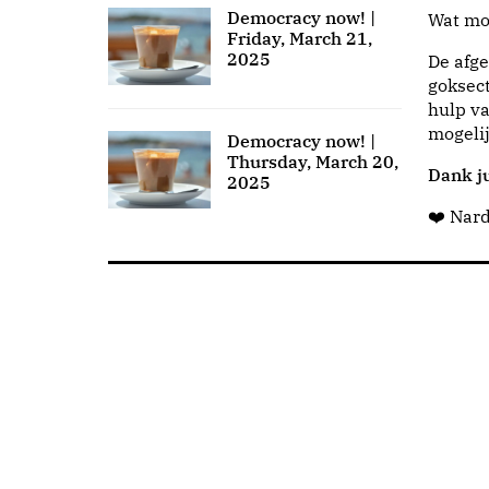
Democracy now! |
Wat moo
Friday, March 21,
2025
De afge
goksect
hulp va
mogeli
Democracy now! |
Thursday, March 20,
Dank ju
2025
❤️ Nar