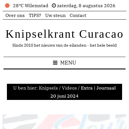
28°C Wilemstad
zaterdag, 8 augustus 2026
Over ons
TIPS?
Uw steun
Contact
Knipselkrant Curacao
Sinds 2010 het nieuws van de eilanden - het hele beeld
MENU
U ben hier:
Knipsels
/
Videos
/
Extra | Journaal
20 juni 2024