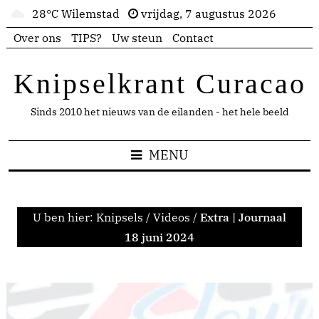
28°C Wilemstad
vrijdag, 7 augustus 2026
Over ons
TIPS?
Uw steun
Contact
Knipselkrant Curacao
Sinds 2010 het nieuws van de eilanden - het hele beeld
MENU
U ben hier:
Knipsels
/
Videos
/
Extra | Journaal
18 juni 2024