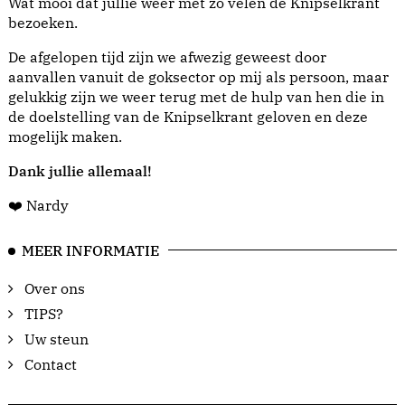
Wat mooi dat jullie weer met zo velen de Knipselkrant
bezoeken.
De afgelopen tijd zijn we afwezig geweest door
aanvallen vanuit de goksector op mij als persoon, maar
gelukkig zijn we weer terug met de hulp van hen die in
de doelstelling van de Knipselkrant geloven en deze
mogelijk maken.
Dank jullie allemaal!
❤️ Nardy
MEER INFORMATIE
Over ons
TIPS?
Uw steun
Contact