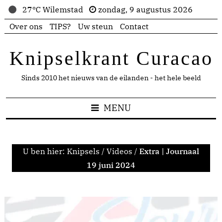
27°C Wilemstad
zondag, 9 augustus 2026
Over ons
TIPS?
Uw steun
Contact
Knipselkrant Curacao
Sinds 2010 het nieuws van de eilanden - het hele beeld
MENU
U ben hier:
Knipsels
/
Videos
/
Extra | Journaal
19 juni 2024