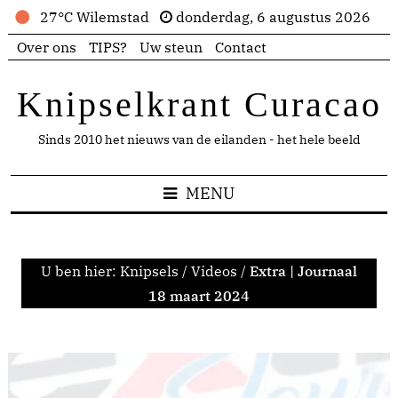
27°C Wilemstad
donderdag, 6 augustus 2026
Over ons
TIPS?
Uw steun
Contact
Knipselkrant Curacao
Sinds 2010 het nieuws van de eilanden - het hele beeld
MENU
U ben hier:
Knipsels
/
Videos
/
Extra | Journaal
18 maart 2024