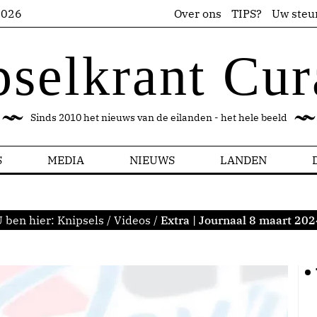
2026
Over ons
TIPS?
Uw steu
pselkrant Cur
Sinds 2010 het nieuws van de eilanden - het hele beeld
S
MEDIA
NIEUWS
LANDEN
U ben hier:
Knipsels
/
Videos
/
Extra | Journaal 8 maart 20