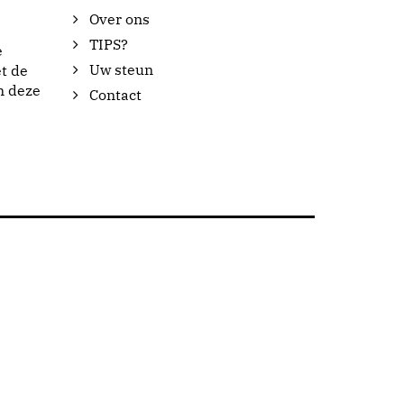
Over ons
TIPS?
e
Uw steun
t de
n deze
Contact