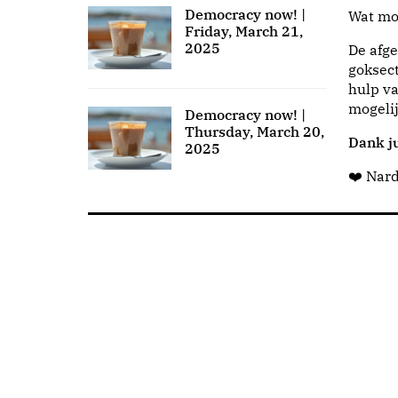
Democracy now! |
Wat moo
Friday, March 21,
2025
De afge
goksect
hulp va
mogeli
Democracy now! |
Thursday, March 20,
Dank ju
2025
❤️ Nar