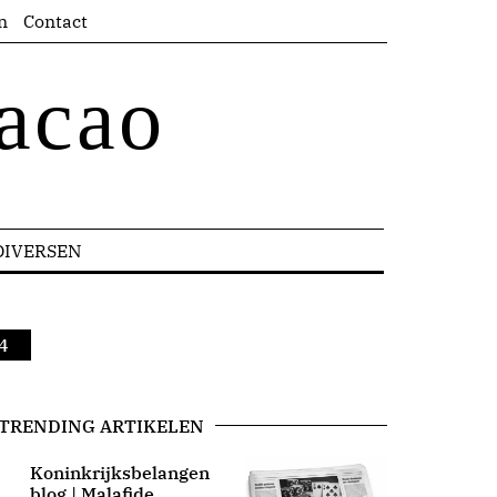
n
Contact
acao
DIVERSEN
24
TRENDING ARTIKELEN
Koninkrijksbelangen
blog | Malafide