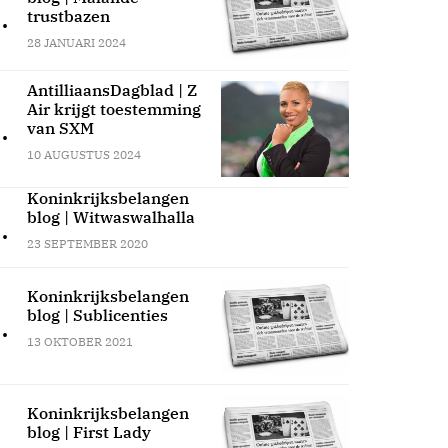
.
trustbazen
28 JANUARI 2024
AntilliaansDagblad | Z
Air krijgt toestemming
.
van SXM
10 AUGUSTUS 2024
Koninkrijksbelangen
blog | Witwaswalhalla
.
23 SEPTEMBER 2020
Koninkrijksbelangen
blog | Sublicenties
.
13 OKTOBER 2021
Koninkrijksbelangen
blog | First Lady
.