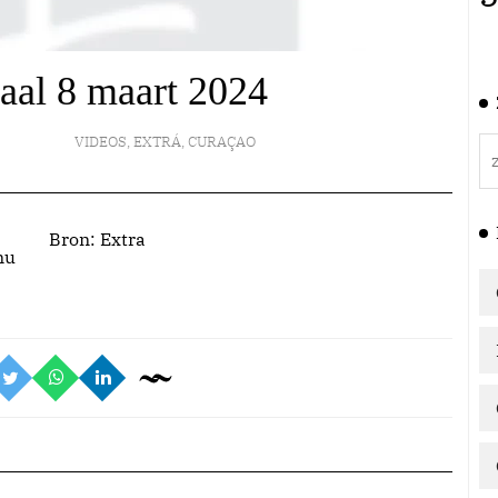
naal 8 maart 2024
VIDEOS
,
EXTRÁ
,
CURAÇAO
Bron:
Extra
nu