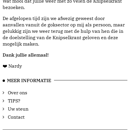
Wat mooi dat jullie weer met zo velen de Knipselkrant
bezoeken.
De afgelopen tijd zijn we afwezig geweest door
aanvallen vanuit de goksector op mij als persoon, maar
gelukkig zijn we weer terug met de hulp van hen die in
de doelstelling van de Knipselkrant geloven en deze
mogelijk maken.
Dank jullie allemaal!
❤️ Nardy
MEER INFORMATIE
Over ons
TIPS?
Uw steun
Contact