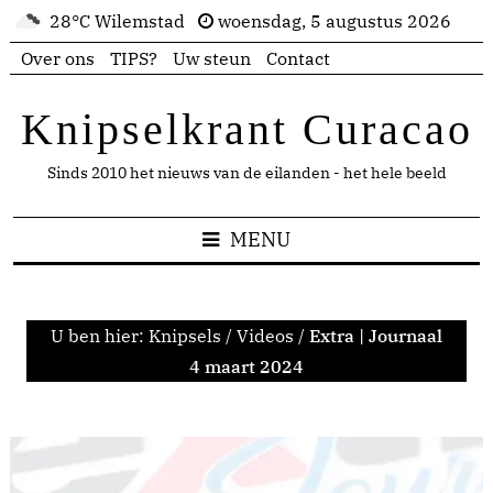
28°C Wilemstad
woensdag, 5 augustus 2026
Over ons
TIPS?
Uw steun
Contact
Knipselkrant Curacao
Sinds 2010 het nieuws van de eilanden - het hele beeld
MENU
U ben hier:
Knipsels
/
Videos
/
Extra | Journaal
4 maart 2024