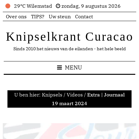
29°C Wilemstad
zondag, 9 augustus 2026
Over ons
TIPS?
Uw steun
Contact
Knipselkrant Curacao
Sinds 2010 het nieuws van de eilanden - het hele beeld
MENU
U ben hier:
Knipsels
/
Videos
/
Extra | Journaal
19 maart 2024