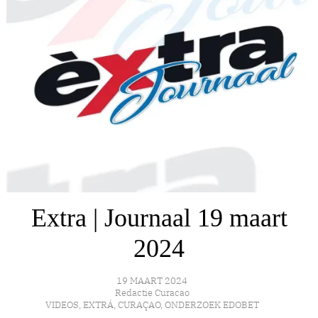
Extra | Journaal 19 maart
2024
19 MAART 2024
Redactie Curacao
VIDEOS
,
EXTRÁ
,
CURAÇAO
,
ONDERZOEK EDOBET