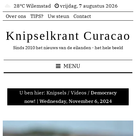
28°C Wilemstad
vrijdag, 7 augustus 2026
Over ons
TIPS?
Uw steun
Contact
Knipselkrant Curacao
Sinds 2010 het nieuws van de eilanden - het hele beeld
MENU
U ben hier:
Knipsels
/
Videos
/
Democracy
now! | Wednesday, November 6, 2024