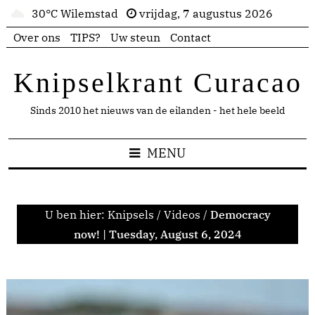
30°C Wilemstad
vrijdag, 7 augustus 2026
Over ons
TIPS?
Uw steun
Contact
Knipselkrant Curacao
Sinds 2010 het nieuws van de eilanden - het hele beeld
MENU
U ben hier:
Knipsels
/
Videos
/
Democracy
now! | Tuesday, August 6, 2024