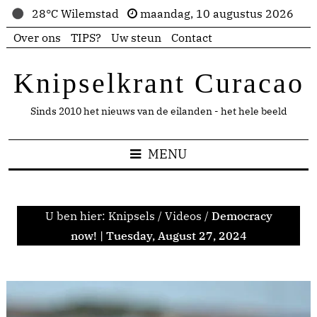
28°C Wilemstad
maandag, 10 augustus 2026
Over ons
TIPS?
Uw steun
Contact
Knipselkrant Curacao
Sinds 2010 het nieuws van de eilanden - het hele beeld
MENU
U ben hier:
Knipsels
/
Videos
/
Democracy
now! | Tuesday, August 27, 2024