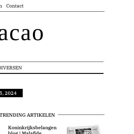
n
Contact
acao
DIVERSEN
5, 2024
TRENDING ARTIKELEN
Koninkrijksbelangen
blog | Malafide