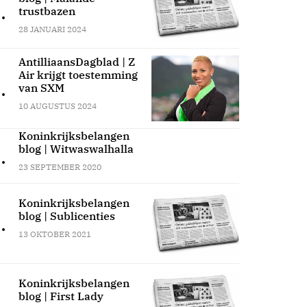
.
trustbazen
28 JANUARI 2024
AntilliaansDagblad | Z
Air krijgt toestemming
.
van SXM
10 AUGUSTUS 2024
Koninkrijksbelangen
blog | Witwaswalhalla
.
23 SEPTEMBER 2020
Koninkrijksbelangen
blog | Sublicenties
.
13 OKTOBER 2021
Koninkrijksbelangen
blog | First Lady
.