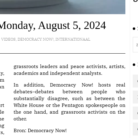
Monday, August 5, 2024
VIDEOS
,
DEMOCRACY NOW!
,
INTERNATIONAAL
grassroots leaders and peace activists, artists,
y,
academics and independent analysts.
am
In addition, Democracy Now! hosts real
an
debates–debates between people who
substantially disagree, such as between the
rt
White House or the Pentagon spokespeople on
le
the one hand, and grassroots activists on the
he
other.
ng
Bron:
Democracy Now!
s,