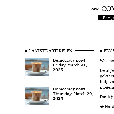
CO
Er zi
LAATSTE ARTIKELEN
EEN
Democracy now! |
Wat moo
Friday, March 21,
2025
De afge
goksect
hulp va
mogeli
Democracy now! |
Thursday, March 20,
Dank ju
2025
❤️ Nar