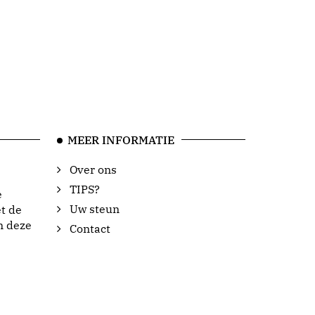
MEER INFORMATIE
Over ons
TIPS?
e
Uw steun
t de
n deze
Contact