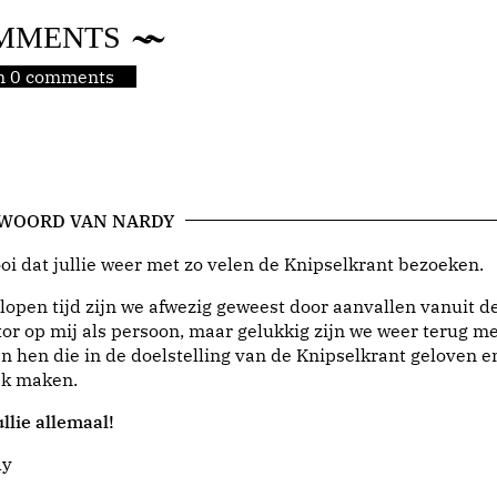
MMENTS
jn 0 comments
 WOORD VAN NARDY
i dat jullie weer met zo velen de Knipselkrant bezoeken.
lopen tijd zijn we afwezig geweest door aanvallen vanuit d
or op mij als persoon, maar gelukkig zijn we weer terug me
n hen die in de doelstelling van de Knipselkrant geloven e
jk maken.
llie allemaal!
dy