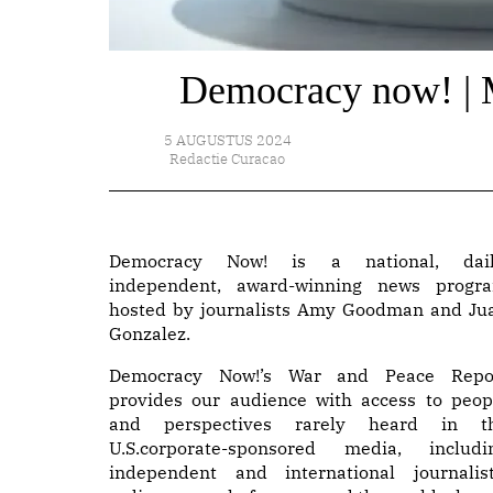
Democracy now! | 
5 AUGUSTUS 2024
Redactie Curacao
Democracy Now! is a national, dail
independent, award-winning news progr
hosted by journalists Amy Goodman and Ju
Gonzalez.
Democracy Now!’s War and Peace Repo
provides our audience with access to peop
and perspectives rarely heard in t
U.S.corporate-sponsored media, includi
independent and international journalist