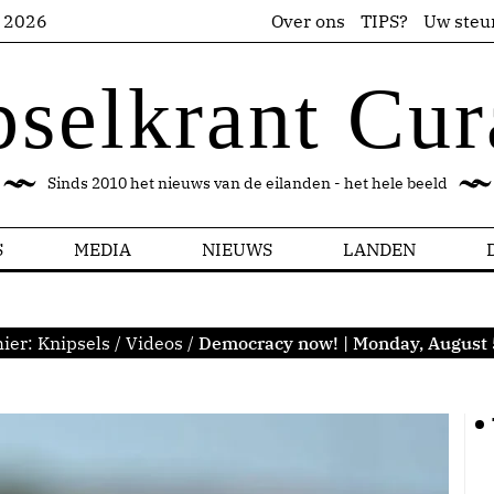
s 2026
Over ons
TIPS?
Uw steu
pselkrant Cur
Sinds 2010 het nieuws van de eilanden - het hele beeld
S
MEDIA
NIEUWS
LANDEN
hier:
Knipsels
/
Videos
/
Democracy now! | Monday, August 